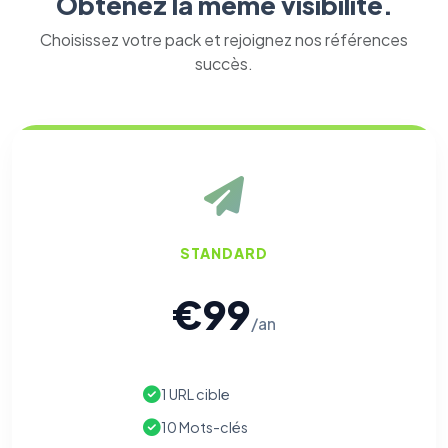
Obtenez la même visibilité.
Choisissez votre pack et rejoignez nos références
succès.
STANDARD
€99
/an
⚙️
1 URL cible
Cookies essentiels
TOUJOURS ACTIF
Nécessaires au fonctionnement du site : session, sécurité,
10 Mots-clés
mémorisation de vos choix de consentement. Ils ne