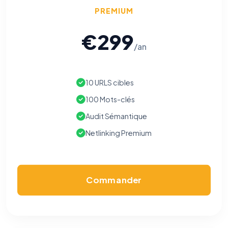
PREMIUM
€299
/an
10 URLS cibles
100 Mots-clés
Audit Sémantique
Netlinking Premium
Commander