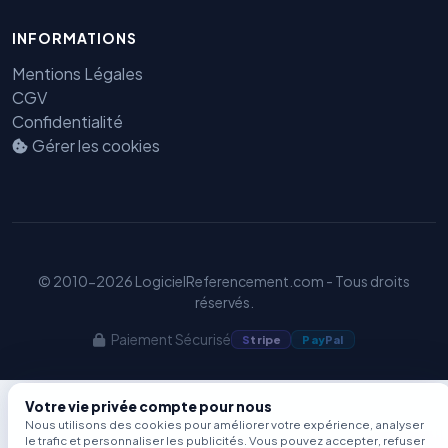
Benjamin — Agent IA SEO &
INFORMATIONS
GEO
Mentions Légales
CGV
Confidentialité
Gérer les cookies
© 2010-2026 LogicielReferencement.com - Tous droits
réservés.
Paiement Sécurisé
S
tripe
Pay
Pal
Votre vie privée compte pour nous
Nous utilisons des cookies pour améliorer votre expérience, analyser
le trafic et personnaliser les publicités. Vous pouvez accepter, refuser