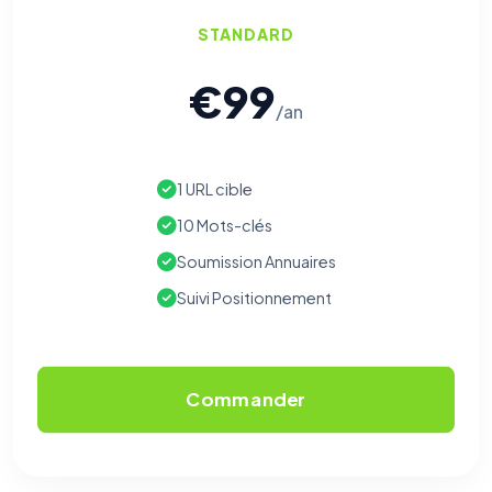
STANDARD
€99
/an
1 URL cible
10 Mots-clés
Soumission Annuaires
Suivi Positionnement
Commander