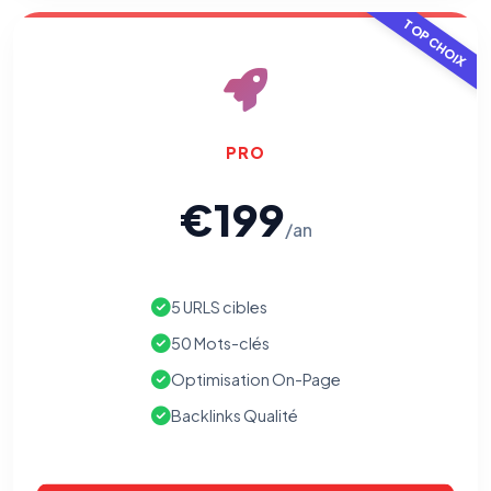
TOP CHOIX
PRO
€199
/an
5 URLS cibles
50 Mots-clés
Optimisation On-Page
Backlinks Qualité
⚙️