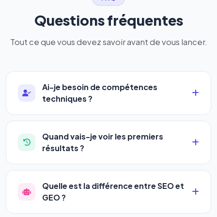
Questions fréquentes
Tout ce que vous devez savoir avant de vous lancer.
Ai-je besoin de compétences
techniques ?
Absolument pas. Notre logiciel a été conçu pour
être accessible à
tous les profils
: artisans,
Quand vais-je voir les premiers
commerçants, auto-entrepreneurs, PME ou
résultats ?
agences. Pas de code, pas de configuration
La plupart de nos utilisateurs observent une
complexe — vous renseignez l'adresse de votre
amélioration de leur positionnement en
4 à 6
site, décrivez votre activité, et le logiciel gère tout
Quelle est la différence entre SEO et
semaines
. Le référencement est un marathon, pas
en automatique 24h/24.
GEO ?
un sprint — mais notre logiciel
accélère