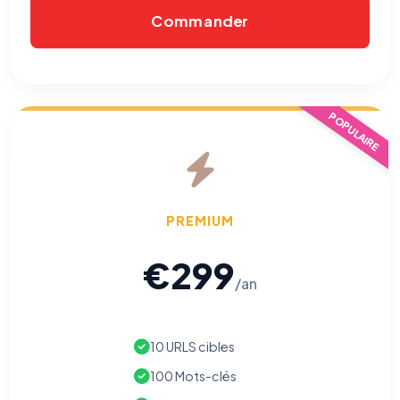
Commander
Cookies essentiels
TOUJOURS ACTIF
Nécessaires au fonctionnement du site : session, sécurité,
mémorisation de vos choix de consentement. Ils ne
peuvent pas être désactivés.
POPULAIRE
Cookies analytiques
Nous aident à comprendre comment vous utilisez le site
(pages visitées, durée de visite) pour l'améliorer. Données
anonymisées via Google Analytics.
PREMIUM
Cookies marketing
Permettent d'afficher des publicités pertinentes et de
€299
mesurer l'efficacité de nos campagnes (Google Ads,
Meta/Facebook). Vous pouvez les refuser sans impact sur
/an
votre navigation.
Traceurs des courriels
HORS SITE WEB
10 URLS cibles
Les e-mails peuvent contenir un pixel d'ouverture et des liens
traçants (Art. 82 loi Informatique et Libertés ; recommandation CNIL
100 Mots-clés
pixels 2026 / FAQ juillet 2026).
Ce suivi n'est pas géré par ce
bandeau cookies
(cadre distinct du site web). Pour vous y