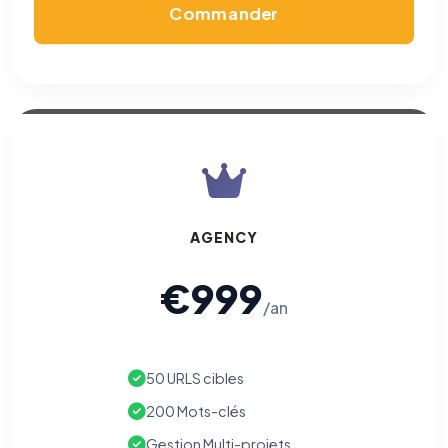
Commander
AGENCY
€999
/an
50 URLS cibles
200 Mots-clés
Gestion Multi-projets