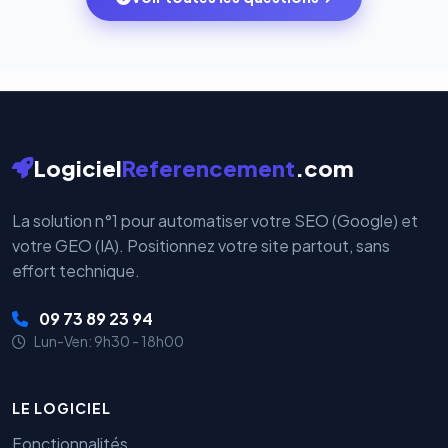
votre historique.
par nos serveurs — elles sont gérées directement et
cryptées par ces plateformes certifiées PCI DSS.
Logiciel
Referencement
.com
La solution n°1 pour automatiser votre SEO (Google) et
votre GEO (IA). Positionnez votre site partout, sans
effort technique.
09 73 89 23 94
Lun-Ven: 9h30 - 18h00
LE LOGICIEL
Fonctionnalités