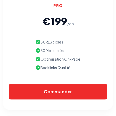
PRO
€199
/an
5 URLS cibles
50 Mots-clés
Optimisation On-Page
Backlinks Qualité
Commander
⚙️
Cookies essentiels
TOUJOURS ACTIF