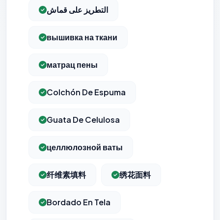
Cookies essentiels
TOUJOURS ACTIF
التطريز على قماش
Nécessaires au fonctionnement du site : session, sécurité,
mémorisation de vos choix de consentement. Ils ne
peuvent pas être désactivés.
вышивка на ткани
Cookies analytiques
матрац пены
Nous aident à comprendre comment vous utilisez le site
(pages visitées, durée de visite) pour l'améliorer. Données
anonymisées via Google Analytics.
Colchón De Espuma
Cookies marketing
Permettent d'afficher des publicités pertinentes et de
Guata De Celulosa
mesurer l'efficacité de nos campagnes (Google Ads,
Meta/Facebook). Vous pouvez les refuser sans impact sur
votre navigation.
целлюлозной ваты
Traceurs des courriels
HORS SITE WEB
纤维素填料
绣花面料
Les e-mails peuvent contenir un pixel d'ouverture et des liens
traçants (Art. 82 loi Informatique et Libertés ; recommandation CNIL
pixels 2026 / FAQ juillet 2026).
Ce suivi n'est pas géré par ce
bandeau cookies
(cadre distinct du site web). Pour vous y
Bordado En Tela
opposer : utilisez le
lien dédié en pied de chaque courriel
(« Pour
vous opposer à ce suivi ») — sans vous désinscrire des envois — ou
écrivez à
contact@logicielreferencement.com
. Détail :
Politique de