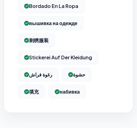
confidentialité
(section Traceurs dans les Courriels).
Bordado En La Ropa
вышивка на одежде
刺绣服装
Stickerei Auf Der Kleidung
حشوة
رغوة فراش
填充
набивка