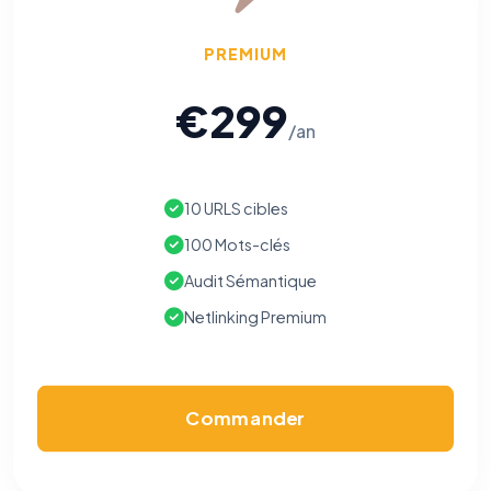
PREMIUM
€299
/an
10 URLS cibles
100 Mots-clés
Audit Sémantique
Netlinking Premium
Commander