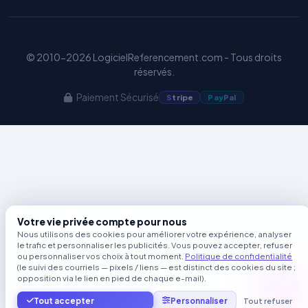
© 2010-2026 LogicielReferencement.com - Tous droits
réservés.
Paiement Sécurisé
S
tripe
Pay
Pal
Votre vie privée compte pour nous
Nous utilisons des cookies pour améliorer votre expérience, analyser
le trafic et personnaliser les publicités. Vous pouvez accepter, refuser
ou personnaliser vos choix à tout moment.
Politique de confidentialité
(le suivi des courriels — pixels / liens — est distinct des cookies du site ;
opposition via le lien en pied de chaque e-mail).
Tout accepter
Personnaliser
Tout refuser