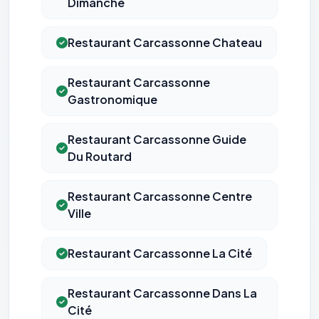
Dimanche
Restaurant Carcassonne Chateau
Restaurant Carcassonne
Gastronomique
Restaurant Carcassonne Guide
Du Routard
Restaurant Carcassonne Centre
⚙️
Ville
Cookies essentiels
TOUJOURS ACTIF
Restaurant Carcassonne La Cité
Nécessaires au fonctionnement du site : session, sécurité,
mémorisation de vos choix de consentement. Ils ne
peuvent pas être désactivés.
Restaurant Carcassonne Dans La
Cité
Cookies analytiques