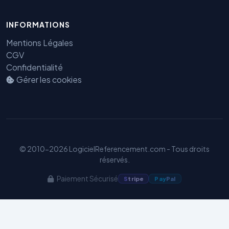
INFORMATIONS
Mentions Légales
CGV
Confidentialité
Gérer les cookies
Benjamin — Agent IA SEO &
GEO
© 2010-2026 LogicielReferencement.com - Tous droits
réservés.
Paiement Sécurisé
S
tripe
Pay
Pal