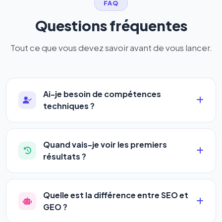
FAQ
Questions fréquentes
Tout ce que vous devez savoir avant de vous lancer.
Ai-je besoin de compétences
techniques ?
Absolument pas. Notre logiciel a été conçu pour
être accessible à
tous les profils
: artisans,
Quand vais-je voir les premiers
commerçants, auto-entrepreneurs, PME ou
résultats ?
agences. Pas de code, pas de configuration
La plupart de nos utilisateurs observent une
complexe — vous renseignez l'adresse de votre
amélioration de leur positionnement en
4 à 6
site, décrivez votre activité, et le logiciel gère tout
Quelle est la différence entre SEO et
semaines
. Le référencement est un marathon, pas
en automatique 24h/24.
GEO ?
un sprint — mais notre logiciel
accélère