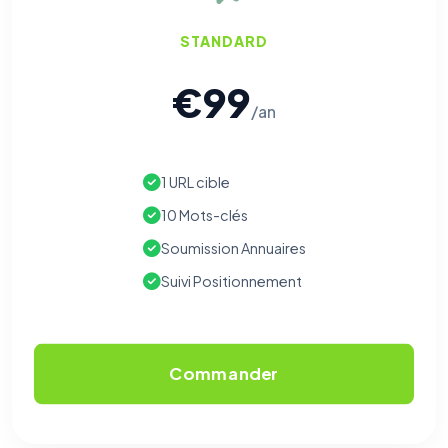
STANDARD
€99
/an
1 URL cible
10 Mots-clés
Soumission Annuaires
Suivi Positionnement
Commander