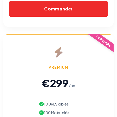
Commander
POPULAIRE
PREMIUM
€299
/an
10 URLS cibles
100 Mots-clés