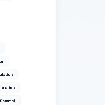
l
ion
ulation
laxation
u Sommeil