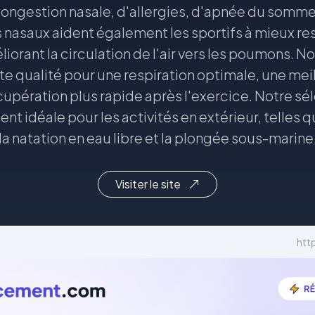
ongestion nasale, d'allergies, d'apnée du sommei
 nasaux aident également les sportifs à mieux re
liorant la circulation de l'air vers les poumons.
e qualité pour une respiration optimale, une mei
upération plus rapide après l'exercice. Notre sé
t idéale pour les activités en extérieur, telles q
la natation en eau libre et la plongée sous-marine
Visiter le site
htt