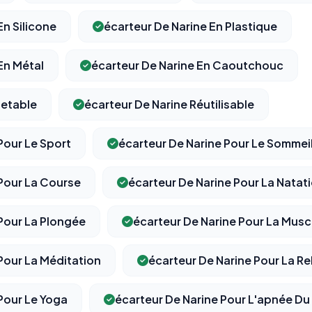
Permettent d'afficher des publicités pertinentes et de
mesurer l'efficacité de nos campagnes (Google Ads,
En Silicone
écarteur De Narine En Plastique
Meta/Facebook). Vous pouvez les refuser sans impact sur
votre navigation.
En Métal
écarteur De Narine En Caoutchouc
Traceurs des courriels
HORS SITE WEB
Jetable
écarteur De Narine Réutilisable
Les e-mails peuvent contenir un pixel d'ouverture et des liens
traçants (Art. 82 loi Informatique et Libertés ; recommandation CNIL
pixels 2026 / FAQ juillet 2026).
Ce suivi n'est pas géré par ce
Pour Le Sport
écarteur De Narine Pour Le Sommei
bandeau cookies
(cadre distinct du site web). Pour vous y
opposer : utilisez le
lien dédié en pied de chaque courriel
(« Pour
vous opposer à ce suivi ») — sans vous désinscrire des envois — ou
écrivez à
contact@logicielreferencement.com
. Détail :
Politique de
 Pour La Course
écarteur De Narine Pour La Natat
confidentialité
(section Traceurs dans les Courriels).
Pour La Plongée
écarteur De Narine Pour La Musc
Pour La Méditation
écarteur De Narine Pour La Re
Pour Le Yoga
écarteur De Narine Pour L'apnée D