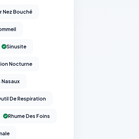
ur Nez Bouché
ommeil
Sinusite
tion Nocturne
s Nasaux
util De Respiration
Rhume Des Foins
male