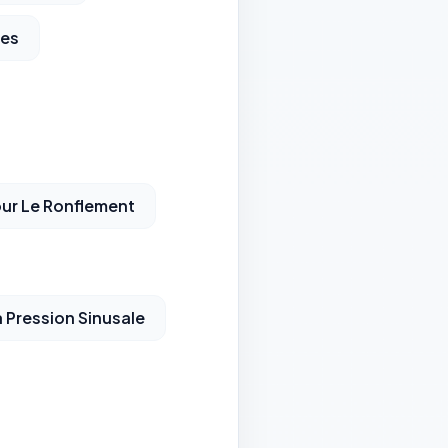
ies
our Le Ronflement
a Pression Sinusale