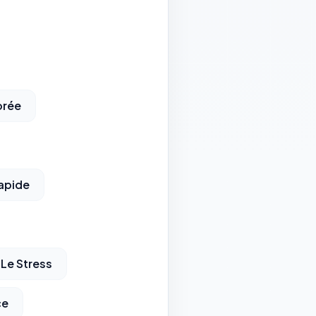
orée
apide
Le Stress
ce