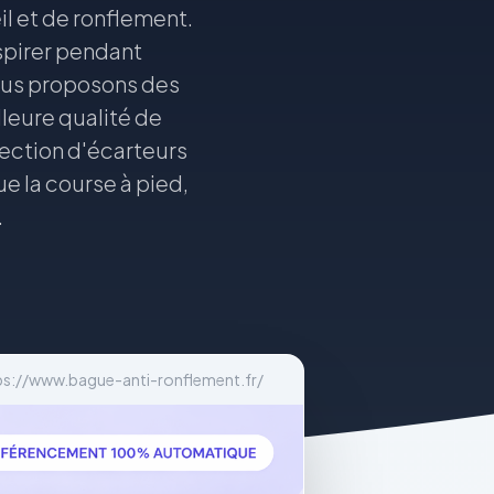
l et de ronflement.
spirer pendant
 Nous proposons des
lleure qualité de
lection d'écarteurs
ue la course à pied,
.
ps://www.bague-anti-ronflement.fr/