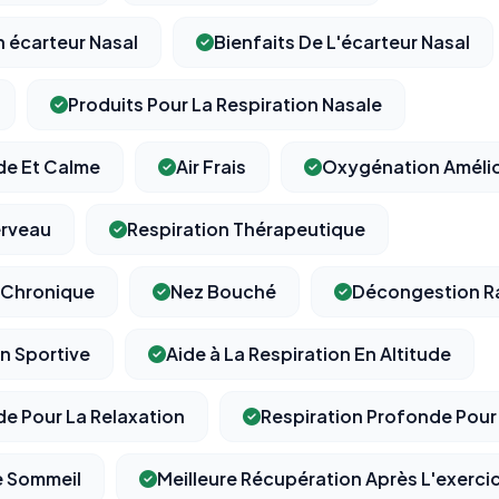
n écarteur Nasal
Bienfaits De L'écarteur Nasal
Produits Pour La Respiration Nasale
de Et Calme
Air Frais
Oxygénation Améli
erveau
Respiration Thérapeutique
 Chronique
Nez Bouché
Décongestion R
on Sportive
Aide à La Respiration En Altitude
de Pour La Relaxation
Respiration Profonde Pour 
e Sommeil
Meilleure Récupération Après L'exerci