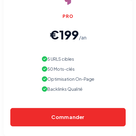
PRO
€199
/an
5 URLS cibles
50 Mots-clés
Optimisation On-Page
Backlinks Qualité
Commander