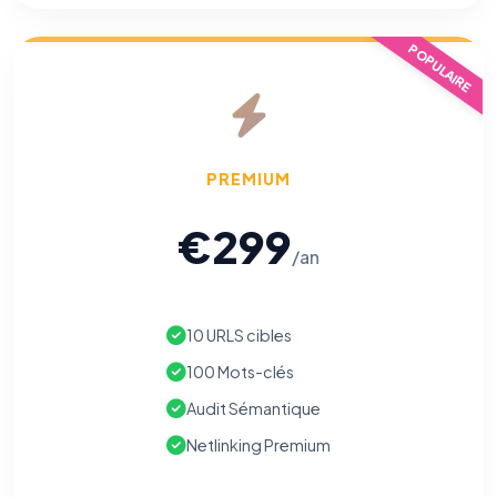
POPULAIRE
PREMIUM
€299
/an
10 URLS cibles
100 Mots-clés
Audit Sémantique
Netlinking Premium