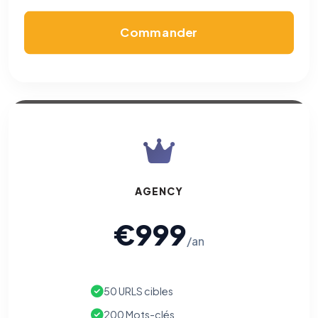
Commander
AGENCY
€999
/an
50 URLS cibles
200 Mots-clés