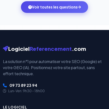
ambitions du moment — sans perdre vos données ni
monde. Vos données bancaires ne transitent jamais
Voir toutes les questions
votre historique.
par nos serveurs — elles sont gérées directement et
cryptées par ces plateformes certifiées PCI DSS.
Logiciel
Referencement
.com
La solution n°1 pour automatiser votre SEO (Google) et
votre GEO (IA). Positionnez votre site partout, sans
effort technique.
09 73 89 23 94
Lun-Ven: 9h30 - 18h00
LE LOGICIEL