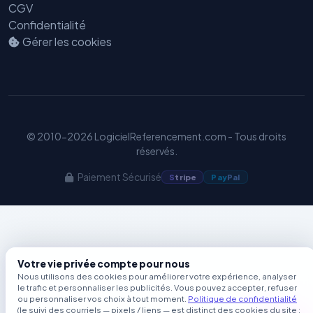
Benjamin — Agent IA SEO &
CGV
GEO
Confidentialité
Gérer les cookies
© 2010-2026 LogicielReferencement.com - Tous droits
réservés.
Paiement Sécurisé
S
tripe
Pay
Pal
Votre vie privée compte pour nous
Nous utilisons des cookies pour améliorer votre expérience, analyser
le trafic et personnaliser les publicités. Vous pouvez accepter, refuser
ou personnaliser vos choix à tout moment.
Politique de confidentialité
(le suivi des courriels — pixels / liens — est distinct des cookies du site ;