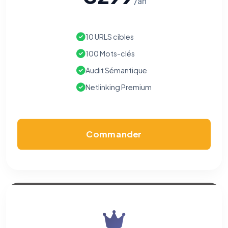
/an
10 URLS cibles
100 Mots-clés
Audit Sémantique
Netlinking Premium
Commander