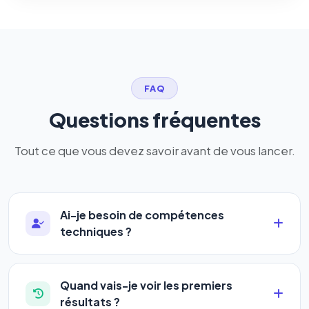
FAQ
Questions fréquentes
Tout ce que vous devez savoir avant de vous lancer.
Ai-je besoin de compétences
techniques ?
Absolument pas. Notre logiciel a été conçu pour
être accessible à
tous les profils
: artisans,
Quand vais-je voir les premiers
commerçants, auto-entrepreneurs, PME ou
résultats ?