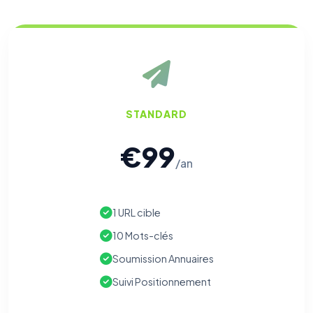
STANDARD
€99
/an
⚙️
1 URL cible
10 Mots-clés
Cookies essentiels
TOUJOURS ACTIF
Soumission Annuaires
Nécessaires au fonctionnement du site : session, sécurité,
mémorisation de vos choix de consentement. Ils ne
Suivi Positionnement
peuvent pas être désactivés.