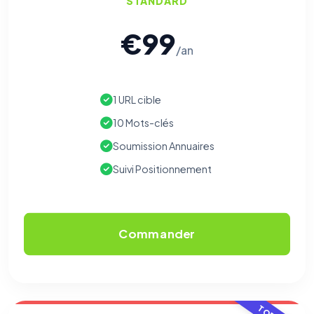
STANDARD
€99
/an
1 URL cible
10 Mots-clés
Soumission Annuaires
Suivi Positionnement
Commander