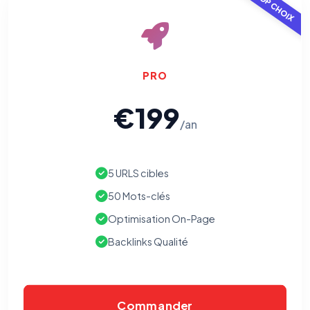
TOP CHOIX
PRO
€199
/an
5 URLS cibles
50 Mots-clés
Optimisation On-Page
Backlinks Qualité
Commander