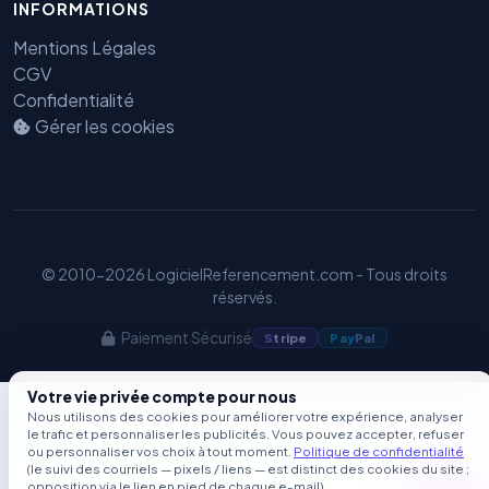
INFORMATIONS
GEO
Mentions Légales
CGV
Confidentialité
Gérer les cookies
© 2010-2026 LogicielReferencement.com - Tous droits
réservés.
Paiement Sécurisé
S
tripe
Pay
Pal
Votre vie privée compte pour nous
Nous utilisons des cookies pour améliorer votre expérience, analyser
le trafic et personnaliser les publicités. Vous pouvez accepter, refuser
ou personnaliser vos choix à tout moment.
Politique de confidentialité
(le suivi des courriels — pixels / liens — est distinct des cookies du site ;
opposition via le lien en pied de chaque e-mail).