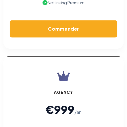
Netlinking Premium
Cookies marketing
Permettent d'afficher des publicités pertinentes et de
mesurer l'efficacité de nos campagnes (Google Ads,
Meta/Facebook). Vous pouvez les refuser sans impact sur
votre navigation.
Commander
Traceurs des courriels
HORS SITE WEB
Les e-mails peuvent contenir un pixel d'ouverture et des liens
traçants (Art. 82 loi Informatique et Libertés ; recommandation CNIL
pixels 2026 / FAQ juillet 2026).
Ce suivi n'est pas géré par ce
bandeau cookies
(cadre distinct du site web). Pour vous y
opposer : utilisez le
lien dédié en pied de chaque courriel
(« Pour
vous opposer à ce suivi ») — sans vous désinscrire des envois — ou
écrivez à
contact@logicielreferencement.com
. Détail :
Politique de
confidentialité
(section Traceurs dans les Courriels).
AGENCY
€999
/an