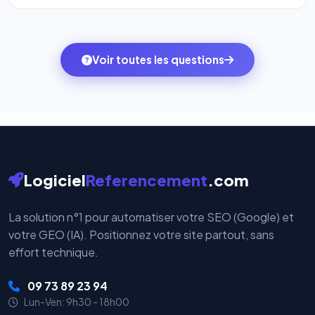
l'onglet
« Migrer votre pack »
pour basculer en
Totalement. Nous utilisons
Stripe
et
PayPal
, deux
quelques clics vers le pack qui correspond à vos
des systèmes de paiement les plus sécurisés au
ambitions du moment — sans perdre vos données ni
monde. Vos données bancaires ne transitent jamais
Voir toutes les questions
votre historique.
par nos serveurs — elles sont gérées directement et
cryptées par ces plateformes certifiées PCI DSS.
Logiciel
Referencement
.com
La solution n°1 pour automatiser votre SEO (Google) et
votre GEO (IA). Positionnez votre site partout, sans
effort technique.
09 73 89 23 94
Lun-Ven: 9h30 - 18h00