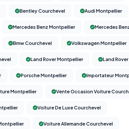
Bentley Courchevel
Audi Montpellier
Mercedes Benz Montpellier
Mercedes Benz
Bmw Courchevel
Volkswagen Montpellier
hevel
Land Rover Montpellier
Land Rover
r
Porsche Montpellier
Importateur Montp
ture Montpellier
Vente Occasion Voiture Courch
tpellier
Voiture De Luxe Courchevel
Montpellier
Voiture Allemande Courchevel