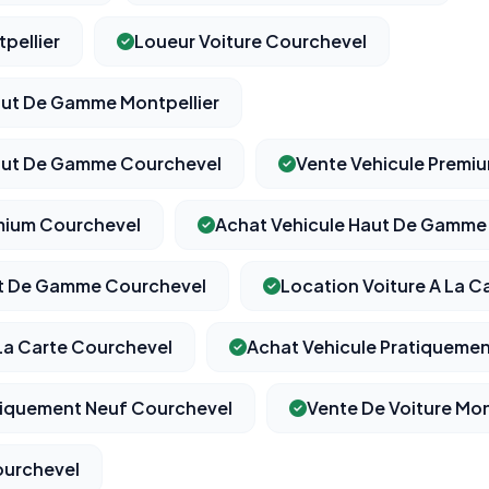
pellier
Loueur Voiture Courchevel
aut De Gamme Montpellier
⚙️
Haut De Gamme Courchevel
Vente Vehicule Premiu
Cookies essentiels
TOUJOURS ACTIF
Nécessaires au fonctionnement du site : session, sécurité,
mium Courchevel
Achat Vehicule Haut De Gamme 
mémorisation de vos choix de consentement. Ils ne peuvent
pas être désactivés.
ut De Gamme Courchevel
Location Voiture A La C
Cookies analytiques
 La Carte Courchevel
Achat Vehicule Pratiquemen
Nous aident à comprendre comment vous utilisez le site
(pages visitées, durée de visite) pour l'améliorer. Données
anonymisées via Google Analytics.
tiquement Neuf Courchevel
Vente De Voiture Mon
ourchevel
Cookies marketing