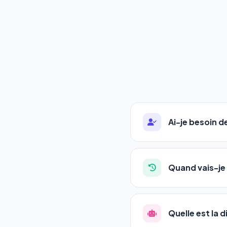
Ai-je besoin 
Absolument pas. Notre 
auto-entrepreneurs, P
Quand vais-je 
l'adresse de votre site,
La plupart de nos utili
référencement est un ma
Quelle est la 
progression
en automat