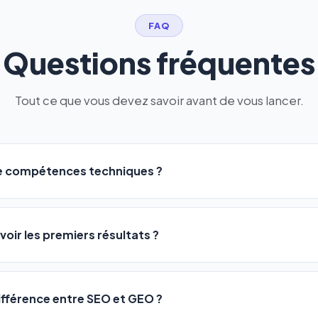
FAQ
Questions fréquentes
Tout ce que vous devez savoir avant de vous lancer.
de compétences techniques ?
logiciel a été conçu pour être accessible à
tous les profils
: a
ME ou agences. Pas de code, pas de configuration complexe —
voir les premiers résultats ?
 décrivez votre activité, et le logiciel gère tout en automatiqu
sateurs observent une amélioration de leur positionnement en
4 
rathon, pas un sprint — mais notre logiciel
accélère considér
différence entre SEO et GEO ?
isant les actions SEO et GEO 24h/24. Vous suivez l'évolution 