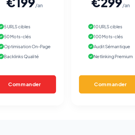
€199
€299
/an
/an
5 URLS cibles
10 URLS cibles
50 Mots-clés
100 Mots-clés
Optimisation On-Page
Audit Sémantique
Backlinks Qualité
Netlinking Premium
Commander
Commander