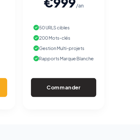
€999
/an
50 URLS cibles
200 Mots-clés
Gestion Multi-projets
Rapports Marque Blanche
Commander