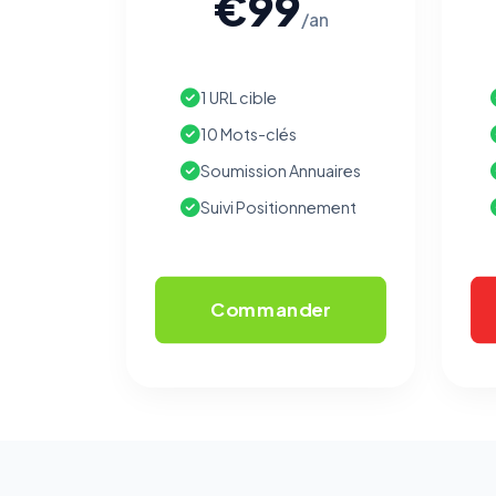
€99
/an
1 URL cible
10 Mots-clés
Soumission Annuaires
Suivi Positionnement
Commander