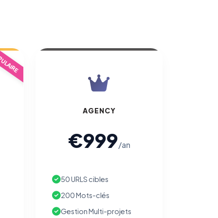
ULAIRE
AGENCY
€999
/an
50 URLS cibles
200 Mots-clés
Gestion Multi-projets