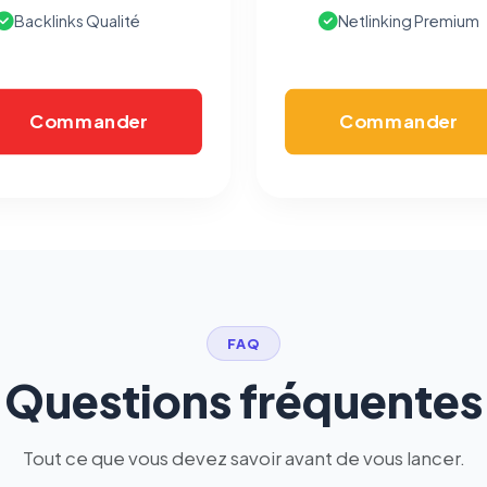
mesurer l'efficacité de nos campagnes (Google Ads,
Backlinks Qualité
Netlinking Premium
Meta/Facebook). Vous pouvez les refuser sans impact sur
votre navigation.
Commander
Commander
Traceurs des courriels
HORS SITE WEB
Les e-mails peuvent contenir un pixel d'ouverture et des liens
traçants (Art. 82 loi Informatique et Libertés ; recommandation CNIL
pixels 2026 / FAQ juillet 2026).
Ce suivi n'est pas géré par ce
bandeau cookies
(cadre distinct du site web). Pour vous y
opposer : utilisez le
lien dédié en pied de chaque courriel
(« Pour
vous opposer à ce suivi ») — sans vous désinscrire des envois — ou
écrivez à
contact@logicielreferencement.com
. Détail :
Politique de
confidentialité
(section Traceurs dans les Courriels).
FAQ
Questions fréquentes
Tout ce que vous devez savoir avant de vous lancer.