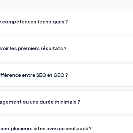
de compétences techniques ?
logiciel a été conçu pour être accessible à
tous les profils
: a
ME ou agences. Pas de code, pas de configuration complexe —
voir les premiers résultats ?
 décrivez votre activité, et le logiciel gère tout en automatiqu
sateurs observent une amélioration de leur positionnement en
4 
rathon, pas un sprint — mais notre logiciel
accélère considér
différence entre SEO et GEO ?
isant les actions SEO et GEO 24h/24. Vous suivez l'évolution 
Optimization) vous positionne sur les moteurs classiques : Goo
 Optimization) va plus loin : il fait en sorte que les IA généra
ngagement ou une durée minimale ?
us citent comme référence dans leurs réponses. Notre logiciel e
 automatiquement.
ous nos packs sont résiliables à tout moment, directement depu
ontactant par téléphone (09 73 89 23 94) ou via le support en li
ncer plusieurs sites avec un seul pack ?
re liberté est totale.