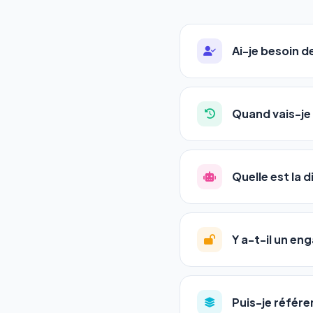
Ai-je besoin 
Absolument pas. Notre 
auto-entrepreneurs, P
Quand vais-je 
l'adresse de votre site,
La plupart de nos utili
référencement est un ma
Quelle est la 
progression
en automat
votre tableau de bord.
Le
SEO
(Search Engine 
GEO
(Generative Engine
Y a-t-il un e
Gemini et Perplexity
vo
deux simultanément et
Aucun engagement.
T
en un clic, ou en nous c
Puis-je référe
pas de frais cachés. Vot