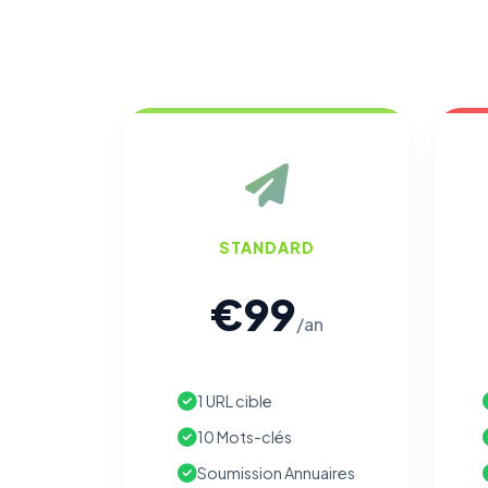
STANDARD
€99
/an
1 URL cible
10 Mots-clés
Soumission Annuaires