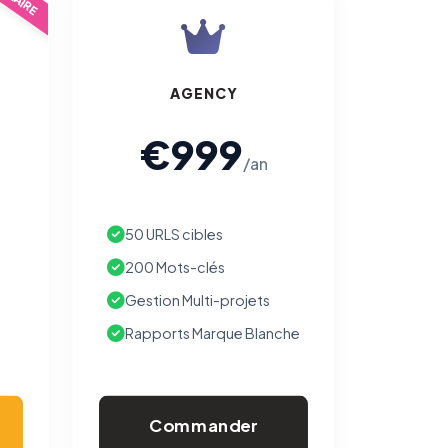
AGENCY
€999
/an
50 URLS cibles
200 Mots-clés
Gestion Multi-projets
Rapports Marque Blanche
Commander