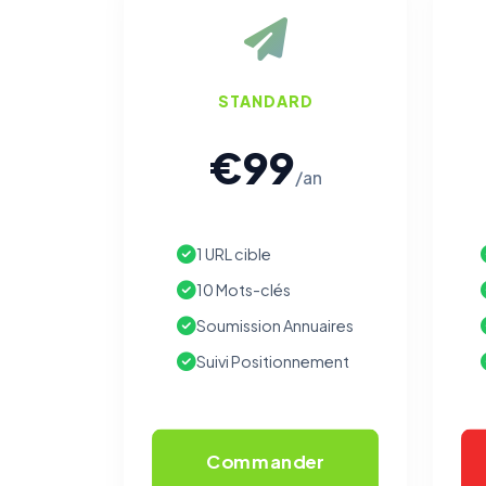
STANDARD
€99
/an
1 URL cible
10 Mots-clés
Soumission Annuaires
Suivi Positionnement
Commander