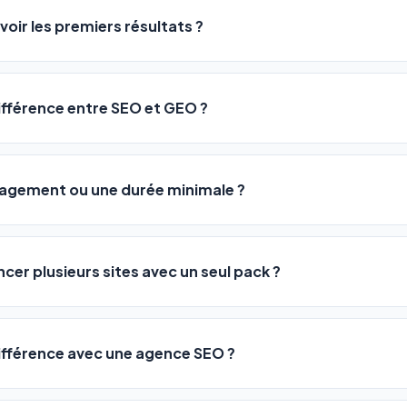
ME ou agences. Pas de code, pas de configuration complexe —
voir les premiers résultats ?
 décrivez votre activité, et le logiciel gère tout en automatiqu
sateurs observent une amélioration de leur positionnement en
4 
rathon, pas un sprint — mais notre logiciel
accélère considér
différence entre SEO et GEO ?
isant les actions SEO et GEO 24h/24. Vous suivez l'évolution 
Optimization) vous positionne sur les moteurs classiques : Goo
 Optimization) va plus loin : il fait en sorte que les IA généra
ngagement ou une durée minimale ?
us citent comme référence dans leurs réponses. Notre logiciel e
 automatiquement.
ous nos packs sont résiliables à tout moment, directement depu
ontactant par téléphone (09 73 89 23 94) ou via le support en li
ncer plusieurs sites avec un seul pack ?
re liberté est totale.
e un nombre de sites différent :
différence avec une agence SEO ?
re en moyenne entre
500 et 3 000€/mois
, sans garantie de rés