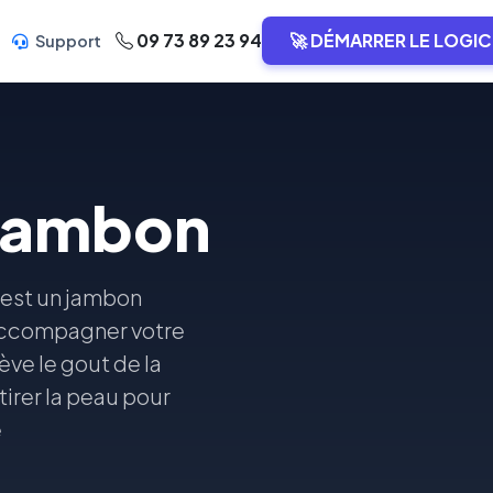
09 73 89 23 94
🚀 DÉMARRER LE LOGIC
Support
 jambon
 est un jambon
r accompagner votre
ève le gout de la
tirer la peau pour
e