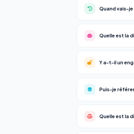
auto-entrepreneurs, P
Quand vais-je 
l'adresse de votre site,
La plupart de nos utili
référencement est un ma
Quelle est la 
progression
en automat
votre tableau de bord.
Le
SEO
(Search Engine 
GEO
(Generative Engine
Y a-t-il un e
Gemini et Perplexity
vo
deux simultanément et
Aucun engagement.
T
en un clic, ou en nous c
Puis-je référe
pas de frais cachés. Vot
Oui ! Chaque pack couvr
Quelle est la 
•
Standard
→ 1 URL
•
Pro
→ jusqu'à 5 URLs
Une agence SEO factu