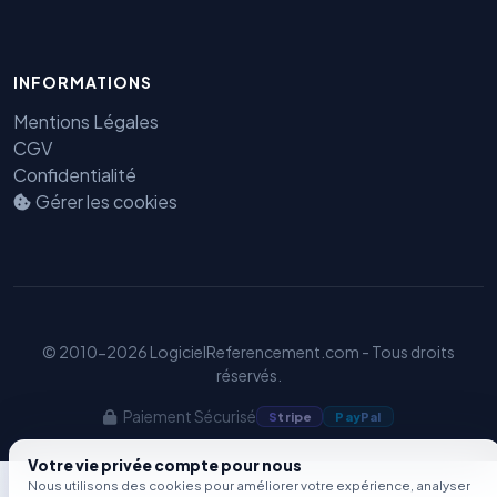
Benjamin — Agent IA SEO &
GEO
INFORMATIONS
Mentions Légales
CGV
Confidentialité
Gérer les cookies
© 2010-2026 LogicielReferencement.com - Tous droits
réservés.
Paiement Sécurisé
S
tripe
Pay
Pal
Votre vie privée compte pour nous
Nous utilisons des cookies pour améliorer votre expérience, analyser