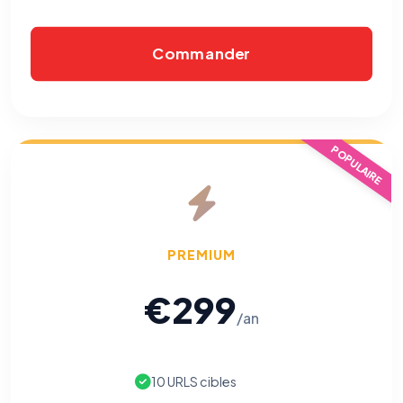
Commander
POPULAIRE
PREMIUM
€299
/an
10 URLS cibles
⚙️