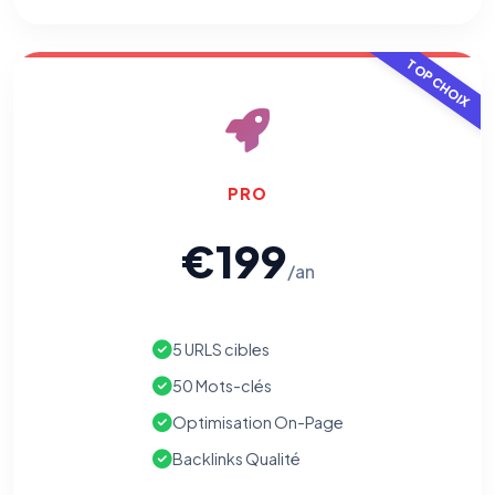
TOP CHOIX
PRO
€199
/an
5 URLS cibles
50 Mots-clés
Optimisation On-Page
Backlinks Qualité