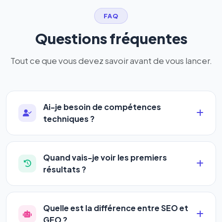
FAQ
Questions fréquentes
Tout ce que vous devez savoir avant de vous lancer.
Ai-je besoin de compétences
techniques ?
Absolument pas. Notre logiciel a été conçu pour
être accessible à
tous les profils
: artisans,
Quand vais-je voir les premiers
commerçants, auto-entrepreneurs, PME ou
résultats ?
agences. Pas de code, pas de configuration
La plupart de nos utilisateurs observent une
complexe — vous renseignez l'adresse de votre
amélioration de leur positionnement en
4 à 6
site, décrivez votre activité, et le logiciel gère tout
Quelle est la différence entre SEO et
semaines
. Le référencement est un marathon, pas
en automatique 24h/24.
GEO ?