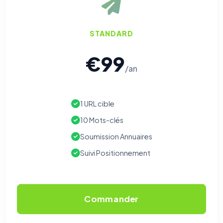
STANDARD
€99
/an
1 URL cible
10 Mots-clés
Soumission Annuaires
Suivi Positionnement
Commander