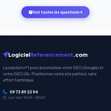
quelques clics vers le pack qui correspond à vos
des systèmes de paiement les plus sécurisés au
ambitions du moment — sans perdre vos données ni
monde. Vos données bancaires ne transitent jamais
Voir toutes les questions
votre historique.
par nos serveurs — elles sont gérées directement et
cryptées par ces plateformes certifiées PCI DSS.
Logiciel
Referencement
.com
La solution n°1 pour automatiser votre SEO (Google) et
votre GEO (IA). Positionnez votre site partout, sans
effort technique.
09 73 89 23 94
Lun-Ven: 9h30 - 18h00