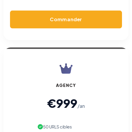
Permettent d'afficher des publicités pertinentes et de
mesurer l'efficacité de nos campagnes (Google Ads,
Meta/Facebook). Vous pouvez les refuser sans impact sur
votre navigation.
Commander
Traceurs des courriels
HORS SITE WEB
Les e-mails peuvent contenir un pixel d'ouverture et des liens
traçants (Art. 82 loi Informatique et Libertés ; recommandation CNIL
pixels 2026 / FAQ juillet 2026).
Ce suivi n'est pas géré par ce
bandeau cookies
(cadre distinct du site web). Pour vous y
opposer : utilisez le
lien dédié en pied de chaque courriel
(« Pour
vous opposer à ce suivi ») — sans vous désinscrire des envois — ou
écrivez à
contact@logicielreferencement.com
. Détail :
Politique de
confidentialité
(section Traceurs dans les Courriels).
AGENCY
€999
/an
50 URLS cibles