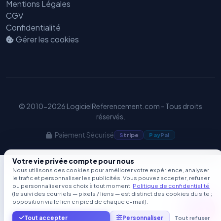
Mentions Légales
CGV
Confidentialité
Gérer les cookies
© 2010-2026 LogicielReferencement.com - Tous droits
réservés.
Paiement Sécurisé
S
tripe
Pay
Pal
Votre vie privée compte pour nous
Nous utilisons des cookies pour améliorer votre expérience, analyser
le trafic et personnaliser les publicités. Vous pouvez accepter, refuser
ou personnaliser vos choix à tout moment.
Politique de confidentialité
(le suivi des courriels — pixels / liens — est distinct des cookies du site ;
opposition via le lien en pied de chaque e-mail).
Tout accepter
Personnaliser
Tout refuser