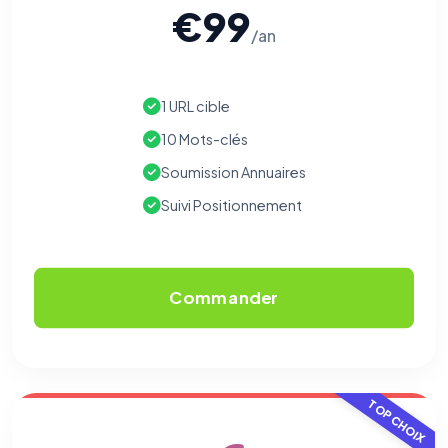
€99
/an
1 URL cible
10 Mots-clés
Soumission Annuaires
Suivi Positionnement
Commander
TOP CHOIX