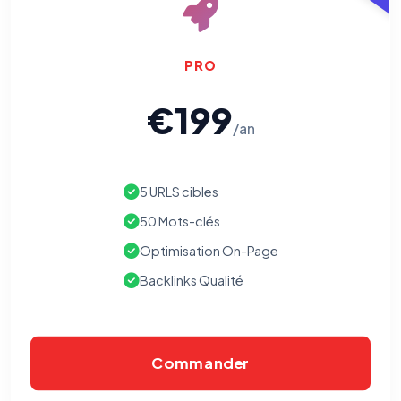
PRO
€199
/an
5 URLS cibles
50 Mots-clés
Optimisation On-Page
Backlinks Qualité
Commander