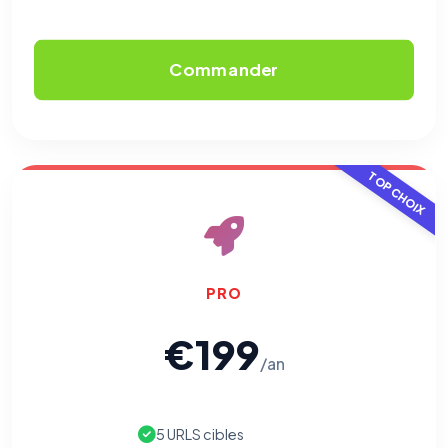
Commander
TOP CHOIX
PRO
€199
/an
5 URLS cibles