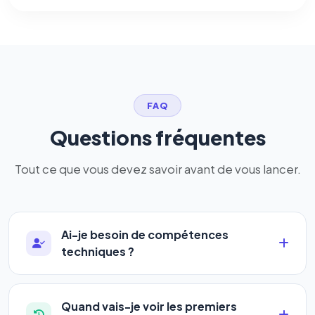
FAQ
Questions fréquentes
Tout ce que vous devez savoir avant de vous lancer.
Ai-je besoin de compétences
techniques ?
Absolument pas. Notre logiciel a été conçu pour
être accessible à
tous les profils
: artisans,
Quand vais-je voir les premiers