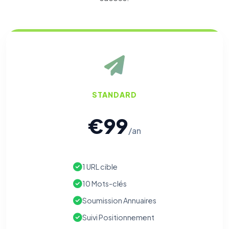
STANDARD
€99
/an
1 URL cible
10 Mots-clés
Soumission Annuaires
Suivi Positionnement