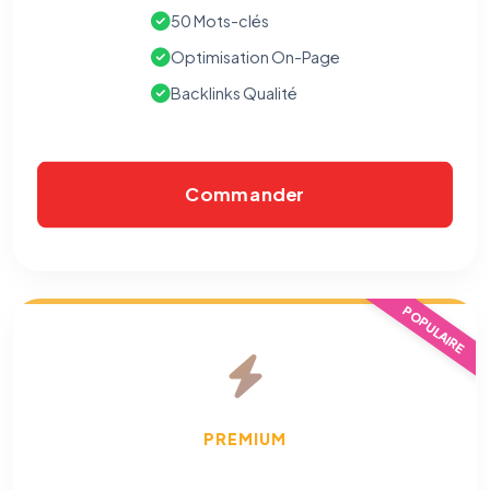
50 Mots-clés
Optimisation On-Page
⚙️
Backlinks Qualité
Cookies essentiels
TOUJOURS ACTIF
Nécessaires au fonctionnement du site : session, sécurité,
mémorisation de vos choix de consentement. Ils ne
Commander
peuvent pas être désactivés.
Cookies analytiques
Nous aident à comprendre comment vous utilisez le site
(pages visitées, durée de visite) pour l'améliorer. Données
anonymisées via Google Analytics.
POPULAIRE
Cookies marketing
Permettent d'afficher des publicités pertinentes et de
mesurer l'efficacité de nos campagnes (Google Ads,
Meta/Facebook). Vous pouvez les refuser sans impact sur
PREMIUM
votre navigation.