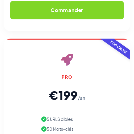
Commander
TOP CHOIX
PRO
⚙️
€199
/an
Cookies essentiels
TOUJOURS ACTIF
Nécessaires au fonctionnement du site : session, sécurité,
mémorisation de vos choix de consentement. Ils ne
peuvent pas être désactivés.
5 URLS cibles
50 Mots-clés
Cookies analytiques