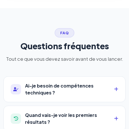
FAQ
Questions fréquentes
Tout ce que vous devez savoir avant de vous lancer.
Ai-je besoin de compétences
techniques ?
Absolument pas. Notre logiciel a été conçu pour
être accessible à
tous les profils
: artisans,
Quand vais-je voir les premiers
commerçants, auto-entrepreneurs, PME ou
résultats ?
agences. Pas de code, pas de configuration