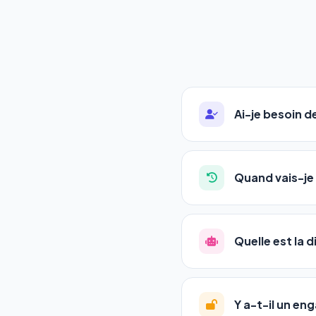
Ai-je besoin 
Absolument pas. Notre 
auto-entrepreneurs, P
Quand vais-je 
l'adresse de votre site,
La plupart de nos utili
référencement est un ma
Quelle est la 
progression
en automat
votre tableau de bord.
Le
SEO
(Search Engine 
GEO
(Generative Engine
Y a-t-il un e
Gemini et Perplexity
vo