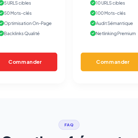
5 URLS cibles
10 URLS cibles
bandeau cookies
(cadre distinct du site web). Pour vous y
opposer : utilisez le
lien dédié en pied de chaque courriel
(« Pour
50 Mots-clés
100 Mots-clés
vous opposer à ce suivi ») — sans vous désinscrire des envois — ou
écrivez à
contact@logicielreferencement.com
. Détail :
Politique de
Optimisation On-Page
Audit Sémantique
confidentialité
(section Traceurs dans les Courriels).
Backlinks Qualité
Netlinking Premium
Commander
Commander
FAQ