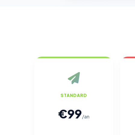
STANDARD
€99
/an