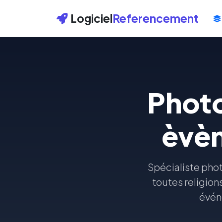
Logiciel
Referencement
Photo
èvèn
Spécialiste pho
toutes religions
évén