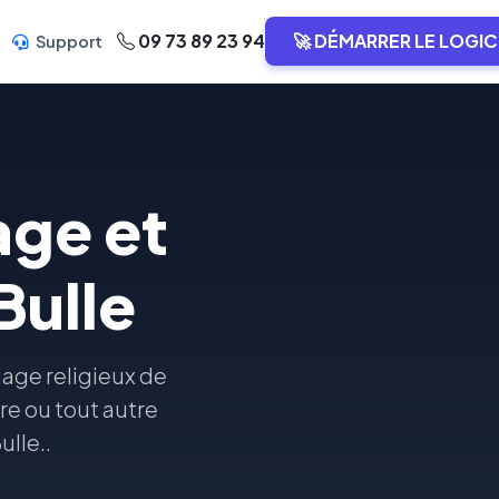
09 73 89 23 94
🚀 DÉMARRER LE LOGIC
Support
age et
Bulle
age religieux de
ire ou tout autre
lle..