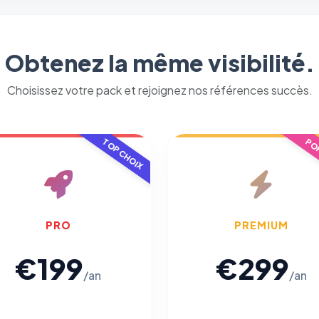
Nécessaires au fonctionnement du site : session, sécurité,
mémorisation de vos choix de consentement. Ils ne peuvent
pas être désactivés.
Obtenez la même visibilité.
Cookies analytiques
Choisissez votre pack et rejoignez nos références succès.
Nous aident à comprendre comment vous utilisez le site
(pages visitées, durée de visite) pour l'améliorer. Données
anonymisées via Google Analytics.
TOP CHOIX
POP
Cookies marketing
Permettent d'afficher des publicités pertinentes et de
mesurer l'efficacité de nos campagnes (Google Ads,
Meta/Facebook). Vous pouvez les refuser sans impact sur
PRO
PREMIUM
votre navigation.
€199
€299
/an
/an
Traceurs des courriels
HORS SITE WEB
Les e-mails peuvent contenir un pixel d'ouverture et des liens
traçants (Art. 82 loi Informatique et Libertés ; recommandation CNIL
pixels 2026 / FAQ juillet 2026).
Ce suivi n'est pas géré par ce