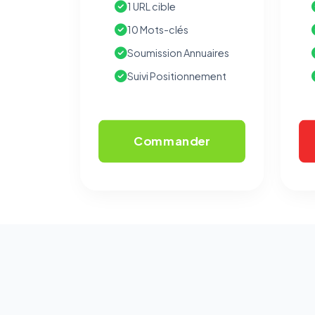
1 URL cible
10 Mots-clés
Soumission Annuaires
Suivi Positionnement
Commander