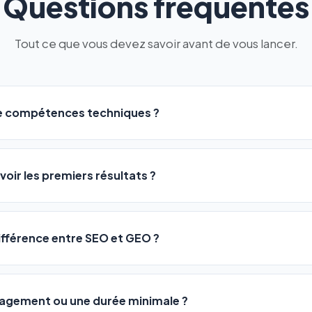
Questions fréquentes
Tout ce que vous devez savoir avant de vous lancer.
de compétences techniques ?
logiciel a été conçu pour être accessible à
tous les profils
: a
ME ou agences. Pas de code, pas de configuration complexe —
voir les premiers résultats ?
 décrivez votre activité, et le logiciel gère tout en automatiqu
sateurs observent une amélioration de leur positionnement en
4 
rathon, pas un sprint — mais notre logiciel
accélère considér
différence entre SEO et GEO ?
isant les actions SEO et GEO 24h/24. Vous suivez l'évolution 
Optimization) vous positionne sur les moteurs classiques : Goo
 Optimization) va plus loin : il fait en sorte que les IA généra
ngagement ou une durée minimale ?
us citent comme référence dans leurs réponses. Notre logiciel e