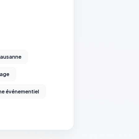
Lausanne
iage
e événementiel