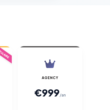
ULAIRE
AGENCY
€999
/an