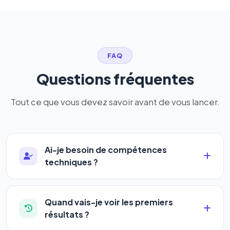
FAQ
Questions fréquentes
Tout ce que vous devez savoir avant de vous lancer.
Ai-je besoin de compétences
techniques ?
Absolument pas. Notre logiciel a été conçu pour
être accessible à
tous les profils
: artisans,
Quand vais-je voir les premiers
commerçants, auto-entrepreneurs, PME ou
résultats ?
agences. Pas de code, pas de configuration