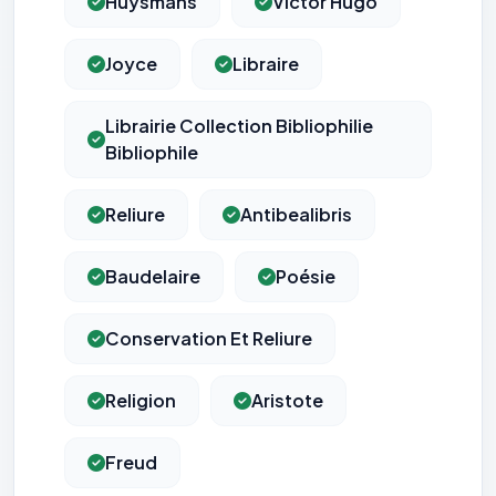
Huysmans
Victor Hugo
Joyce
Libraire
Librairie Collection Bibliophilie
Bibliophile
Reliure
Antibealibris
Baudelaire
Poésie
Conservation Et Reliure
Religion
Aristote
Freud