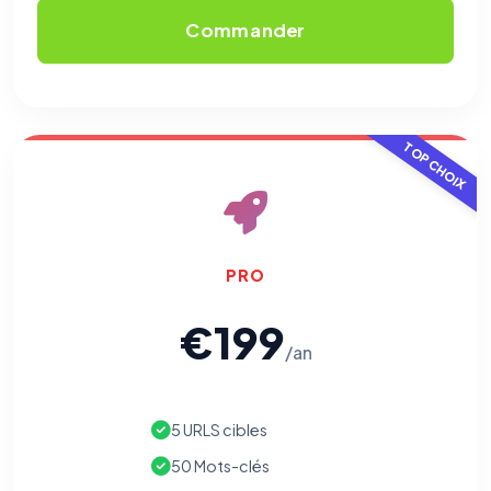
Commander
TOP CHOIX
PRO
€199
/an
5 URLS cibles
50 Mots-clés