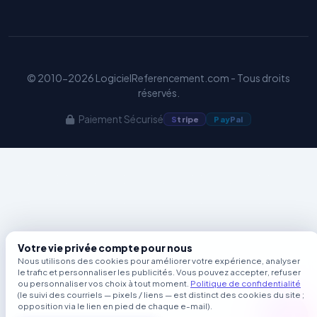
© 2010-2026 LogicielReferencement.com - Tous droits
réservés.
Paiement Sécurisé
S
tripe
Pay
Pal
Votre vie privée compte pour nous
Nous utilisons des cookies pour améliorer votre expérience, analyser
le trafic et personnaliser les publicités. Vous pouvez accepter, refuser
ou personnaliser vos choix à tout moment.
Politique de confidentialité
(le suivi des courriels — pixels / liens — est distinct des cookies du site ;
opposition via le lien en pied de chaque e-mail).