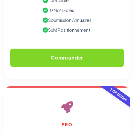
1 URL cible
10 Mots-clés
Soumission Annuaires
Suivi Positionnement
Commander
TOP CHOIX
PRO