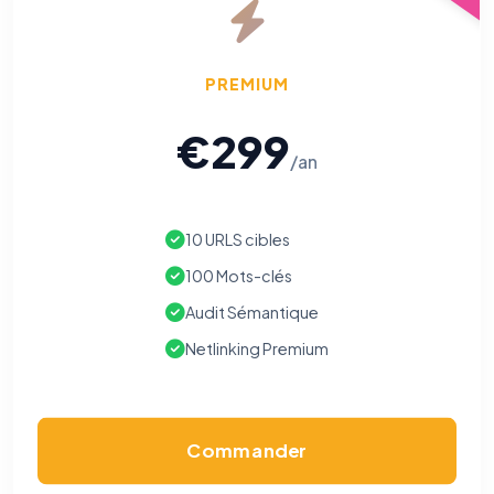
PREMIUM
€299
/an
10 URLS cibles
100 Mots-clés
Audit Sémantique
Netlinking Premium
Commander