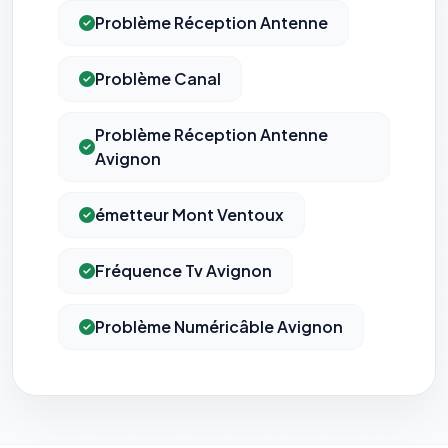
écrivez à
contact@logicielreferencement.com
. Détail :
Politique de
Problème Réception Antenne
confidentialité
(section Traceurs dans les Courriels).
Problème Canal
Problème Réception Antenne
Avignon
émetteur Mont Ventoux
Fréquence Tv Avignon
Problème Numéricâble Avignon