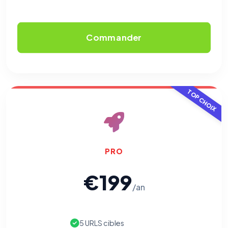
Commander
TOP CHOIX
PRO
€199
/an
5 URLS cibles