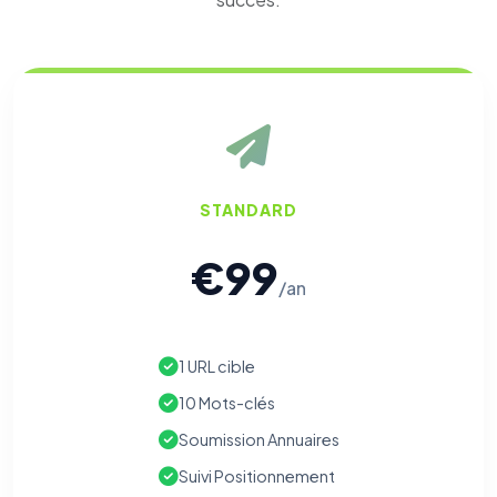
STANDARD
€99
/an
1 URL cible
10 Mots-clés
Soumission Annuaires
Suivi Positionnement