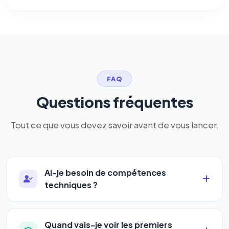
FAQ
Questions fréquentes
Tout ce que vous devez savoir avant de vous lancer.
Ai-je besoin de compétences
techniques ?
Absolument pas. Notre logiciel a été conçu pour
être accessible à
tous les profils
: artisans,
Quand vais-je voir les premiers