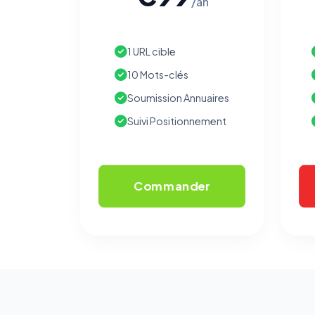
/an
1 URL cible
10 Mots-clés
Soumission Annuaires
Suivi Positionnement
Commander