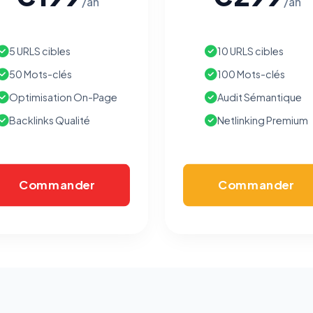
/an
/an
5 URLS cibles
10 URLS cibles
50 Mots-clés
100 Mots-clés
Optimisation On-Page
Audit Sémantique
Backlinks Qualité
Netlinking Premium
Commander
Commander