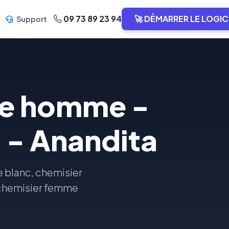
09 73 89 23 94
🚀 DÉMARRER LE LOGIC
Support
se homme -
. - Anandita
e blanc, chemisier
 chemisier femme