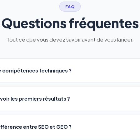
FAQ
Questions fréquentes
Tout ce que vous devez savoir avant de vous lancer.
de compétences techniques ?
logiciel a été conçu pour être accessible à
tous les profils
: a
ME ou agences. Pas de code, pas de configuration complexe —
voir les premiers résultats ?
 décrivez votre activité, et le logiciel gère tout en automatiqu
sateurs observent une amélioration de leur positionnement en
4 
rathon, pas un sprint — mais notre logiciel
accélère considér
différence entre SEO et GEO ?
isant les actions SEO et GEO 24h/24. Vous suivez l'évolution 