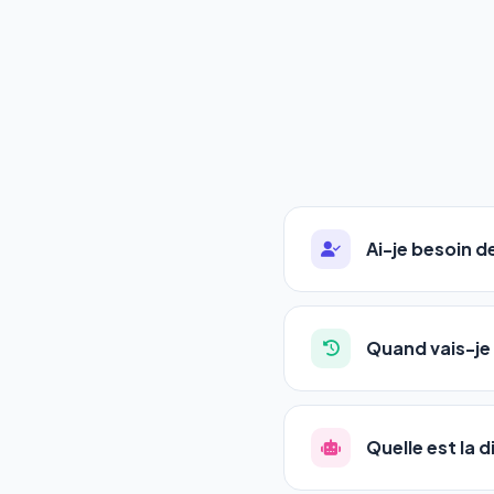
Ai-je besoin 
Absolument pas. Notre 
auto-entrepreneurs, P
Quand vais-je 
l'adresse de votre site,
La plupart de nos utili
référencement est un ma
Quelle est la 
progression
en automat
votre tableau de bord.