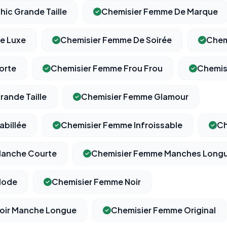
ic Grande Taille
Chemisier Femme De Marque
e Luxe
Chemisier Femme De Soirée
Chem
⚙️
orte
Chemisier Femme Frou Frou
Chemis
Cookies essentiels
TOUJOURS ACTIF
ande Taille
Chemisier Femme Glamour
Nécessaires au fonctionnement du site : session, sécurité,
mémorisation de vos choix de consentement. Ils ne peuvent
pas être désactivés.
billée
Chemisier Femme Infroissable
Ch
Manche Courte
Chemisier Femme Manches Long
Cookies analytiques
Nous aident à comprendre comment vous utilisez le site
(pages visitées, durée de visite) pour l'améliorer. Données
Mode
Chemisier Femme Noir
anonymisées via Google Analytics.
oir Manche Longue
Chemisier Femme Original
Cookies marketing