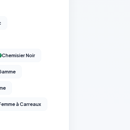
c
Chemisier Noir
 Gamme
mme
Femme à Carreaux