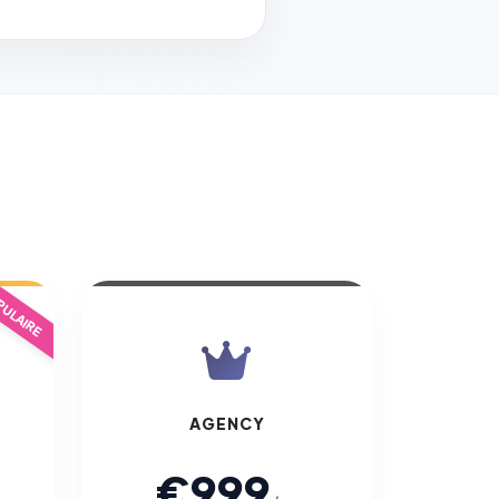
ULAIRE
AGENCY
€999