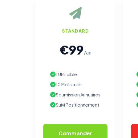
STANDARD
€99
/an
1 URL cible
10 Mots-clés
Soumission Annuaires
Suivi Positionnement
Commander