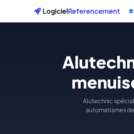
Logiciel
Referencement
Alutechni
menuise
Alutechnic spécial
automatismes de po