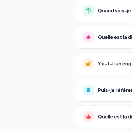
auto-entrepreneurs, P
Quand vais-je 
l'adresse de votre site,
La plupart de nos utili
référencement est un ma
Quelle est la 
progression
en automat
votre tableau de bord.
Le
SEO
(Search Engine 
GEO
(Generative Engine
Y a-t-il un e
Gemini et Perplexity
vo
deux simultanément et
Aucun engagement.
T
en un clic, ou en nous c
Puis-je référe
pas de frais cachés. Vot
Oui ! Chaque pack couvr
Quelle est la 
•
Standard
→ 1 URL
•
Pro
→ jusqu'à 5 URLs
Une agence SEO factu