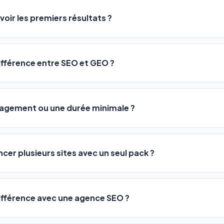
ME ou agences. Pas de code, pas de configuration complexe —
voir les premiers résultats ?
 décrivez votre activité, et le logiciel gère tout en automatiqu
sateurs observent une amélioration de leur positionnement en
4 
rathon, pas un sprint — mais notre logiciel
accélère considér
différence entre SEO et GEO ?
isant les actions SEO et GEO 24h/24. Vous suivez l'évolution 
Optimization) vous positionne sur les moteurs classiques : Goo
 Optimization) va plus loin : il fait en sorte que les IA généra
ngagement ou une durée minimale ?
us citent comme référence dans leurs réponses. Notre logiciel e
 automatiquement.
ous nos packs sont résiliables à tout moment, directement depu
ontactant par téléphone (09 73 89 23 94) ou via le support en li
ncer plusieurs sites avec un seul pack ?
re liberté est totale.
e un nombre de sites différent :
différence avec une agence SEO ?
re en moyenne entre
500 et 3 000€/mois
, sans garantie de rés