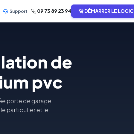
09 73 89 23 94
🚀 DÉMARRER LE LOGIC
Support
llation de
nium pvc
rée porte de garage
e particulier et le