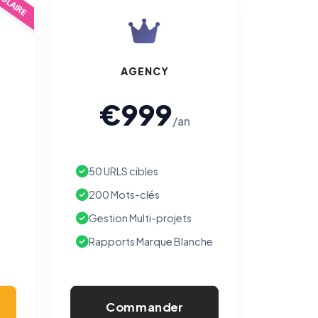
ULAIRE
AGENCY
€999
/an
50 URLS cibles
200 Mots-clés
Gestion Multi-projets
Rapports Marque Blanche
Commander