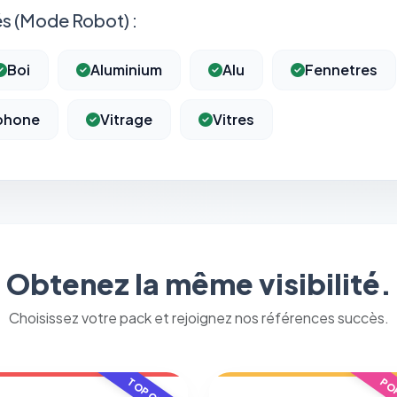
s (Mode Robot) :
Boi
Aluminium
Alu
Fennetres
rphone
Vitrage
Vitres
⚙️
Obtenez la même visibilité.
Cookies essentiels
TOUJOURS ACTIF
Nécessaires au fonctionnement du site : session, sécurité,
Choisissez votre pack et rejoignez nos références succès.
mémorisation de vos choix de consentement. Ils ne peuvent
pas être désactivés.