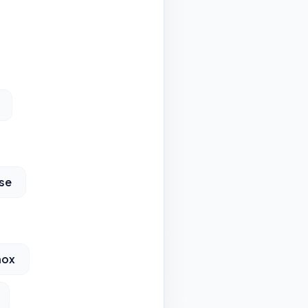
use
nox