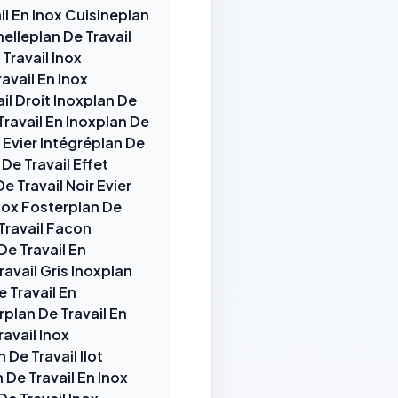
il En Inox Cuisineplan
elleplan De Travail
Travail Inox
avail En Inox
il Droit Inoxplan De
Travail En Inoxplan De
x Evier Intégréplan De
 De Travail Effet
e Travail Noir Evier
Inox Fosterplan De
 Travail Facon
De Travail En
ravail Gris Inoxplan
 Travail En
rplan De Travail En
ravail Inox
 De Travail Ilot
 De Travail En Inox