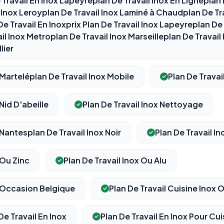
Travail En Inox Lapeyreplan De Travail Inox En Ligneplan 
Permettent d'afficher des publicités pertinentes et de
 Inox Leroyplan De Travail Inox Laminé à Chaudplan De Tra
mesurer l'efficacité de nos campagnes (Google Ads,
Meta/Facebook). Vous pouvez les refuser sans impact sur
De Travail En Inoxprix Plan De Travail Inox Lapeyreplan De 
votre navigation.
il Inox Metroplan De Travail Inox Marseilleplan De Travail
lier
Traceurs des courriels
HORS SITE WEB
 Marteléplan De Travail Inox Mobile
Plan De Trava
Les e-mails peuvent contenir un pixel d'ouverture et des liens
traçants (Art. 82 loi Informatique et Libertés ; recommandation CNIL
pixels 2026 / FAQ juillet 2026).
Ce suivi n'est pas géré par ce
bandeau cookies
(cadre distinct du site web). Pour vous y
 Nid D'abeille
Plan De Travail Inox Nettoyage
opposer : utilisez le
lien dédié en pied de chaque courriel
(« Pour
vous opposer à ce suivi ») — sans vous désinscrire des envois — ou
écrivez à
contact@logicielreferencement.com
. Détail :
Politique de
 Nantesplan De Travail Inox Noir
Plan De Travail In
confidentialité
(section Traceurs dans les Courriels).
 Ou Zinc
Plan De Travail Inox Ou Alu
x Occasion Belgique
Plan De Travail Cuisine Inox
De Travail En Inox
Plan De Travail En Inox Pour Cui