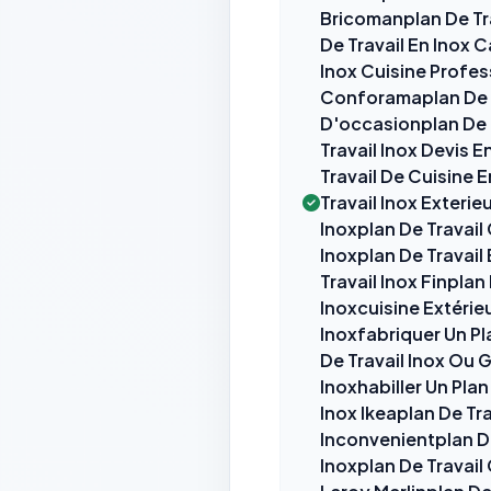
Bricomanplan De Tra
De Travail En Inox 
Inox Cuisine Profes
Conforamaplan De Tr
D'occasionplan De T
Travail Inox Devis 
Travail De Cuisine E
Travail Inox Exterie
Inoxplan De Travail 
Inoxplan De Travail
Travail Inox Finplan
Inoxcuisine Extérieu
Inoxfabriquer Un Pla
De Travail Inox Ou 
Inoxhabiller Un Plan
Inox Ikeaplan De Tra
Inconvenientplan De 
Inoxplan De Travail 