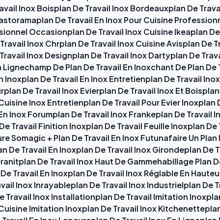
vail Inox Boisplan De Travail Inox Bordeauxplan De Trava
Castoramaplan De Travail En Inox Pour Cuisine Professionn
sionnel Occasionplan De Travail Inox Cuisine Ikeaplan De 
avail Inox Chrplan De Travail Inox Cuisine Avisplan De Tr
⚙️
ravail Inox Designplan De Travail Inox Dartyplan De Trava
En Lignechamp De Plan De Travail En Inoxchant De Plan De 
n Inoxplan De Travail En Inox Entretienplan De Travail Ino
Cookies essentiels
TOUJOURS ACTIF
urplan De Travail Inox Evierplan De Travail Inox Et Boisplan
Nécessaires au fonctionnement du site : session, sécurité,
Cuisine Inox Entretienplan De Travail Pour Evier Inoxplan D
mémorisation de vos choix de consentement. Ils ne peuvent
 En Inox Forumplan De Travail Inox Frankeplan De Travail 
pas être désactivés.
 De Travail Finition Inoxplan De Travail Feuille Inoxplan De
re Somagic + Plan De Travail En Inox Futunafaire Un Plan 
n De Travail En Inoxplan De Travail Inox Girondeplan De T
Cookies analytiques
Granitplan De Travail Inox Haut De Gammehabillage Plan De
Nous aident à comprendre comment vous utilisez le site
(pages visitées, durée de visite) pour l'améliorer. Données
 De Travail En Inoxplan De Travail Inox Réglable En Hauteu
anonymisées via Google Analytics.
vail Inox Inrayableplan De Travail Inox Industrielplan De T
Travail Inox Installationplan De Travail Imitation Inoxplan
Cuisine Imitation Inoxplan De Travail Inox Kitchenetteplan
Cookies marketing