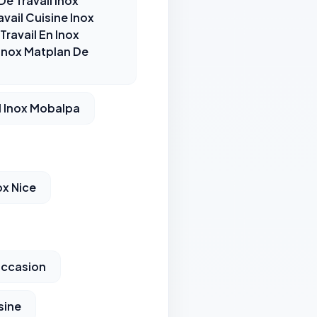
De Travail Inox
vail Cuisine Inox
Travail En Inox
 Inox Matplan De
il Inox Mobalpa
ox Nice
 Occasion
sine