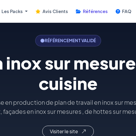
Les Packs
Avis Clients
Références
FAQ
RÉFÉRENCEMENT VALIDÉ
n inox sur mesure
cuisine
 en production de plan de travail en inox sur mes
x, façades en inox sur mesures , de hottes sur mes
Visiter le site