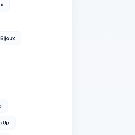
ux
 Bijoux
e
n Up