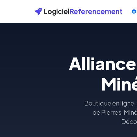
Logiciel
Referencement
Alliance
Miné
Boutique en ligne, 
de Pierres, Miné
Décou