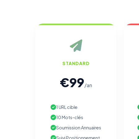
STANDARD
€99
/an
1 URL cible
10 Mots-clés
Soumission Annuaires
Suivi Positionnement