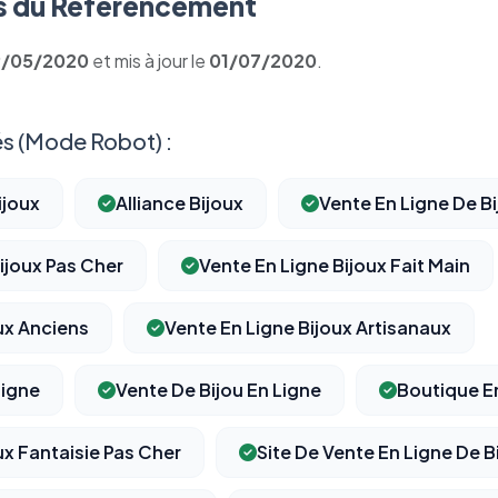
 du Référencement
9/05/2020
et mis à jour le
01/07/2020
.
s (Mode Robot) :
ijoux
Alliance Bijoux
Vente En Ligne De Bi
ijoux Pas Cher
Vente En Ligne Bijoux Fait Main
ux Anciens
Vente En Ligne Bijoux Artisanaux
Ligne
Vente De Bijou En Ligne
Boutique En
ux Fantaisie Pas Cher
Site De Vente En Ligne De B