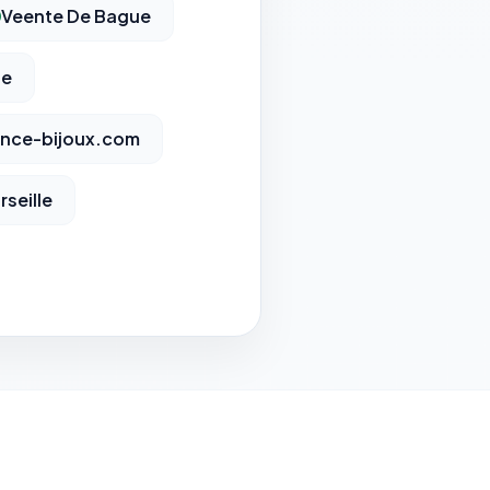
Veente De Bague
ge
iance-bijoux.com
rseille