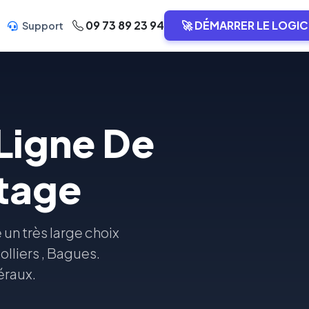
09 73 89 23 94
🚀 DÉMARRER LE LOGIC
Support
 Ligne De
ntage
 un très large choix
olliers , Bagues.
éraux.