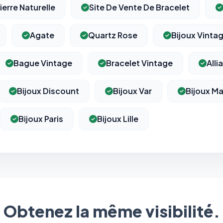
ierre Naturelle
Site De Vente De Bracelet
Agate
Quartz Rose
Bijoux Vinta
Bague Vintage
Bracelet Vintage
All
Bijoux Discount
Bijoux Var
Bijoux Ma
Bijoux Paris
Bijoux Lille
Obtenez la même visibilité.