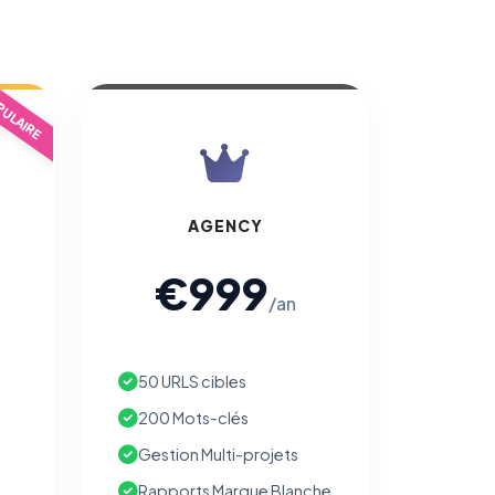
ULAIRE
AGENCY
€999
/an
50 URLS cibles
200 Mots-clés
Gestion Multi-projets
Rapports Marque Blanche