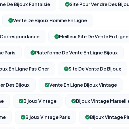
gne De Bijoux Fantaisie
Site Pour Vendre Des Bijo
Vente De Bijoux Homme En Ligne
⚙️
r Correspondance
Meilleur Site De Vente En Ligne
Cookies essentiels
e Paris
Plateforme De Vente En Ligne Bijoux
TOUJOURS ACTIF
Nécessaires au fonctionnement du site : session, sécurité,
mémorisation de vos choix de consentement. Ils ne peuvent
pas être désactivés.
joux En Ligne Pas Cher
Site De Vente De Bijoux
r Des Bijoux
Vente En Ligne Bijoux Vintage
Cookies analytiques
Nous aident à comprendre comment vous utilisez le site
(pages visitées, durée de visite) pour l'améliorer. Données
ne
Bijoux Vintage
Bijoux Vintage Marseill
anonymisées via Google Analytics.
mme
Bijoux Vintage Paris
Bijoux Vintage Pi
Cookies marketing