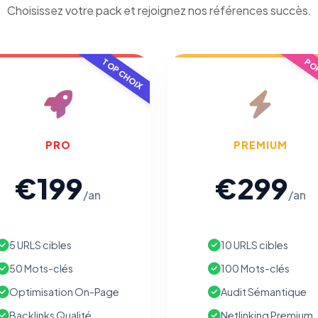
Choisissez votre pack et rejoignez nos références succès.
TOP CHOIX
POP
PRO
PREMIUM
€199
€299
/an
/an
5 URLS cibles
10 URLS cibles
50 Mots-clés
100 Mots-clés
Optimisation On-Page
Audit Sémantique
Backlinks Qualité
Netlinking Premium