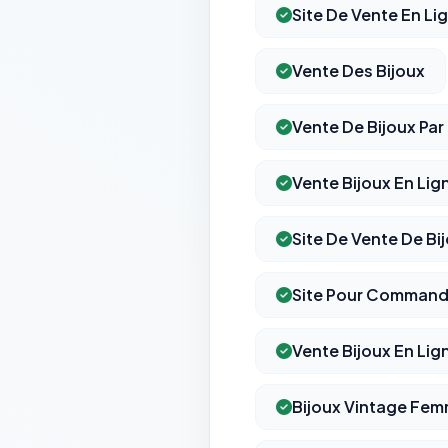
Site De Vente En Li
Vente Des Bijoux
Vente De Bijoux Pa
Vente Bijoux En Lign
Site De Vente De Bi
Site Pour Commande
Vente Bijoux En Lig
Bijoux Vintage Fe