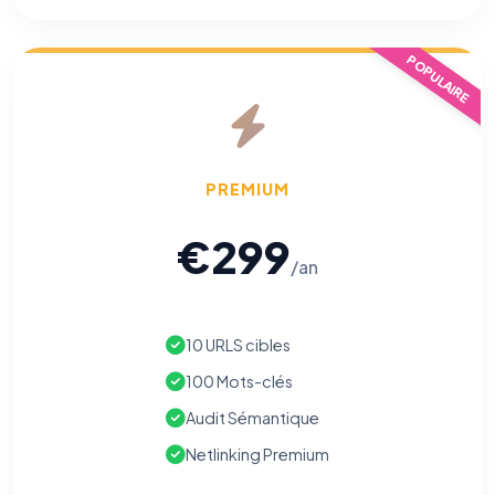
POPULAIRE
PREMIUM
€299
/an
10 URLS cibles
100 Mots-clés
Audit Sémantique
Netlinking Premium