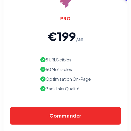
PRO
€199
/an
5 URLS cibles
50 Mots-clés
Optimisation On-Page
Backlinks Qualité
Commander