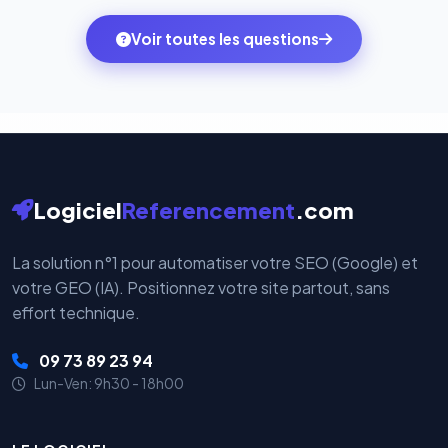
des systèmes de paiement les plus sécurisés au
ambitions du moment — sans perdre vos données ni
monde. Vos données bancaires ne transitent jamais
Voir toutes les questions
votre historique.
par nos serveurs — elles sont gérées directement et
cryptées par ces plateformes certifiées PCI DSS.
Logiciel
Referencement
.com
La solution n°1 pour automatiser votre SEO (Google) et
votre GEO (IA). Positionnez votre site partout, sans
effort technique.
09 73 89 23 94
Lun-Ven: 9h30 - 18h00