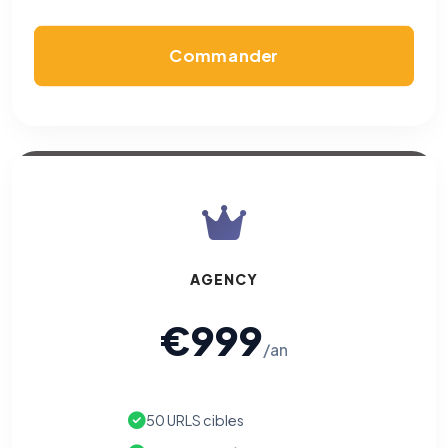
Commander
AGENCY
€999
/an
50 URLS cibles