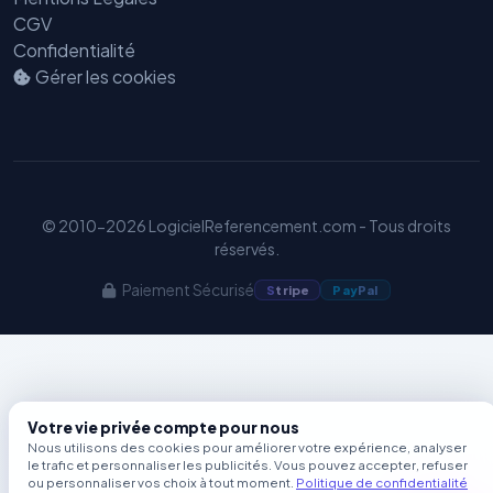
Benjamin — Agent IA SEO &
CGV
GEO
Confidentialité
Gérer les cookies
© 2010-2026 LogicielReferencement.com - Tous droits
réservés.
Paiement Sécurisé
S
tripe
Pay
Pal
Votre vie privée compte pour nous
Nous utilisons des cookies pour améliorer votre expérience, analyser
le trafic et personnaliser les publicités. Vous pouvez accepter, refuser
ou personnaliser vos choix à tout moment.
Politique de confidentialité