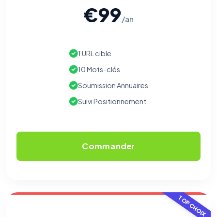
€99
/an
1 URL cible
10 Mots-clés
Soumission Annuaires
Suivi Positionnement
Commander
TOP CHOIX