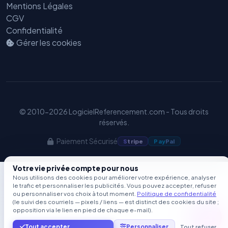
Mentions Légales
CGV
Confidentialité
Gérer les cookies
© 2010-2026 LogicielReferencement.com - Tous droits
réservés.
Paiement Sécurisé
S
tripe
Pay
Pal
Votre vie privée compte pour nous
Nous utilisons des cookies pour améliorer votre expérience, analyser
le trafic et personnaliser les publicités. Vous pouvez accepter, refuser
ou personnaliser vos choix à tout moment.
Politique de confidentialité
(le suivi des courriels — pixels / liens — est distinct des cookies du site ;
opposition via le lien en pied de chaque e-mail).
Tout accepter
Personnaliser
Tout refuser