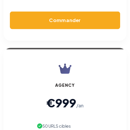
Permettent d'afficher des publicités pertinentes et de
mesurer l'efficacité de nos campagnes (Google Ads,
Meta/Facebook). Vous pouvez les refuser sans impact sur
votre navigation.
Commander
Traceurs des courriels
HORS SITE WEB
Les e-mails peuvent contenir un pixel d'ouverture et des liens
traçants (Art. 82 loi Informatique et Libertés ; recommandation CNIL
pixels 2026 / FAQ juillet 2026).
Ce suivi n'est pas géré par ce
bandeau cookies
(cadre distinct du site web). Pour vous y
opposer : utilisez le
lien dédié en pied de chaque courriel
(« Pour
vous opposer à ce suivi ») — sans vous désinscrire des envois — ou
écrivez à
contact@logicielreferencement.com
. Détail :
Politique de
confidentialité
(section Traceurs dans les Courriels).
AGENCY
€999
/an
50 URLS cibles