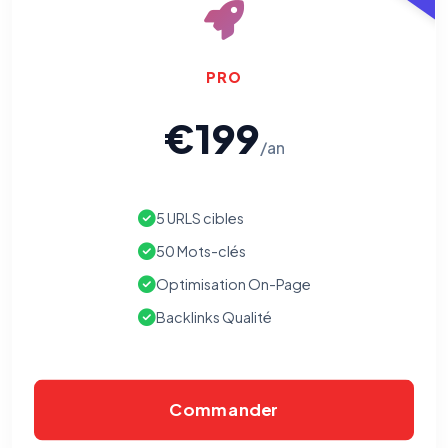
PRO
€199
/an
5 URLS cibles
50 Mots-clés
Optimisation On-Page
Backlinks Qualité
Commander