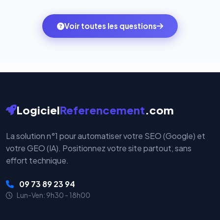
quelques clics vers le pack qui correspond à vos
des systèmes de paiement les plus sécurisés au
ambitions du moment — sans perdre vos données ni
monde. Vos données bancaires ne transitent jamais
Voir toutes les questions
votre historique.
par nos serveurs — elles sont gérées directement et
cryptées par ces plateformes certifiées PCI DSS.
Logiciel
Referencement
.com
La solution n°1 pour automatiser votre SEO (Google) et
votre GEO (IA). Positionnez votre site partout, sans
effort technique.
09 73 89 23 94
Lun-Ven: 9h30 - 18h00