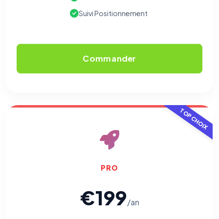
Suivi Positionnement
Commander
TOP CHOIX
PRO
€199
/an