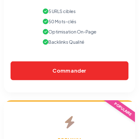
5 URLS cibles
50 Mots-clés
Optimisation On-Page
Backlinks Qualité
Commander
⚙️
POPULAIRE
Cookies essentiels
TOUJOURS ACTIF
Nécessaires au fonctionnement du site : session, sécurité,
mémorisation de vos choix de consentement. Ils ne
peuvent pas être désactivés.