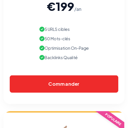
€199
/an
5 URLS cibles
50 Mots-clés
Optimisation On-Page
Backlinks Qualité
Commander
POPULAIRE