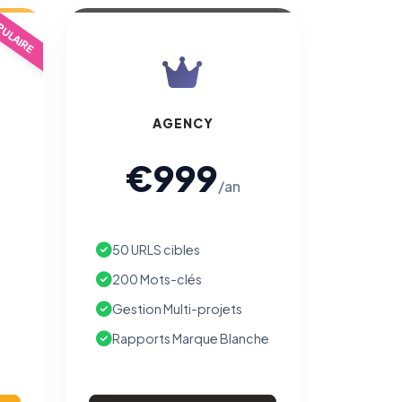
ULAIRE
AGENCY
€999
/an
50 URLS cibles
200 Mots-clés
Gestion Multi-projets
Rapports Marque Blanche