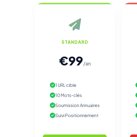
STANDARD
€99
/an
1 URL cible
10 Mots-clés
Soumission Annuaires
Suivi Positionnement