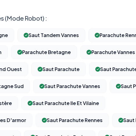
s (Mode Robot) :
gne
Saut Tandem Vannes
Parachute Ren
n
Parachute Bretagne
Parachute Vannes
and Ouest
Saut Parachute
Saut Parachut
tagne Sud
Saut Parachute Vannes
Saut 
stère
Saut Parachute Ile Et Vilaine
es D'armor
Saut Parachute Rennes
Saut 