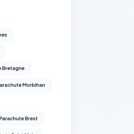
nes
e Bretagne
Parachute Morbihan
Parachute Brest