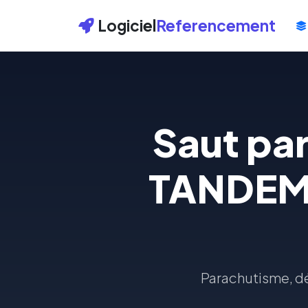
Logiciel
Referencement
Saut pa
TANDEM 
Parachutisme, dé