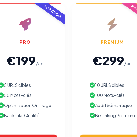
TOP CHOIX
POP
PRO
PREMIUM
€199
€299
/an
/an
5 URLS cibles
10 URLS cibles
50 Mots-clés
100 Mots-clés
Optimisation On-Page
Audit Sémantique
Backlinks Qualité
Netlinking Premium