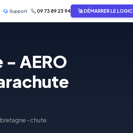
09 73 89 23 94
🚀 DÉMARRER LE LOGIC
Support
e - AERO
arachute
 bretagne - chute