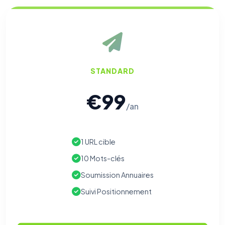
STANDARD
€99
/an
1 URL cible
10 Mots-clés
Soumission Annuaires
Suivi Positionnement