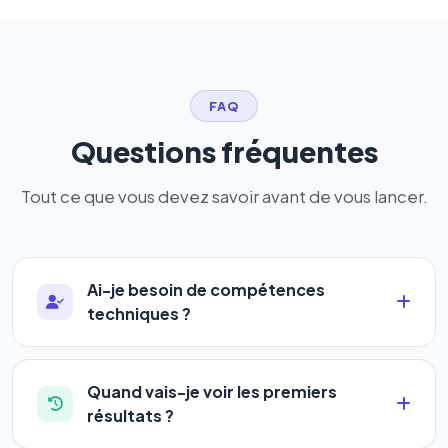
FAQ
Questions fréquentes
Tout ce que vous devez savoir avant de vous lancer.
Ai-je besoin de compétences
techniques ?
Absolument pas. Notre logiciel a été conçu pour
être accessible à
tous les profils
: artisans,
Quand vais-je voir les premiers
commerçants, auto-entrepreneurs, PME ou
résultats ?
agences. Pas de code, pas de configuration