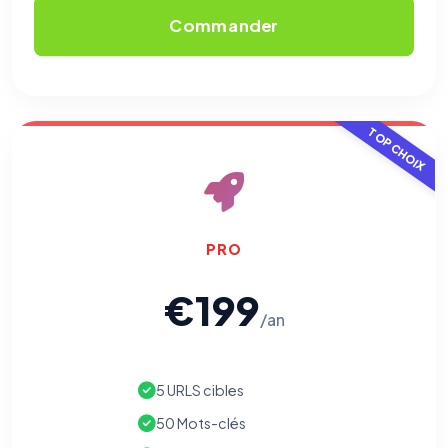
Commander
TOP CHOIX
PRO
€199
/an
5 URLS cibles
50 Mots-clés