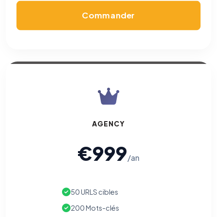
Commander
AGENCY
€999
/an
50 URLS cibles
200 Mots-clés