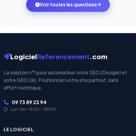
monde. Vos données bancaires ne transitent jamais
Voir toutes les questions
votre historique.
par nos serveurs — elles sont gérées directement et
cryptées par ces plateformes certifiées PCI DSS.
Logiciel
Referencement
.com
La solution n°1 pour automatiser votre SEO (Google) et
votre GEO (IA). Positionnez votre site partout, sans
effort technique.
09 73 89 23 94
Lun-Ven: 9h30 - 18h00
LE LOGICIEL