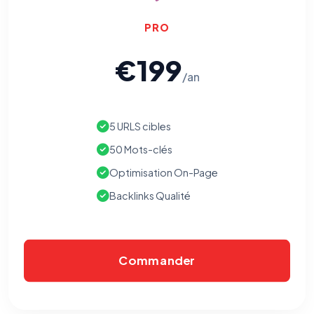
PRO
€199
/an
5 URLS cibles
50 Mots-clés
Optimisation On-Page
Backlinks Qualité
Commander