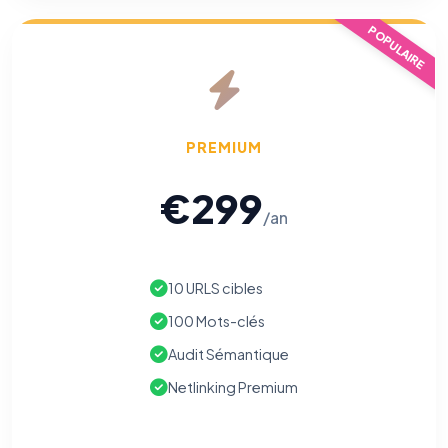
POPULAIRE
PREMIUM
€299
/an
10 URLS cibles
100 Mots-clés
Audit Sémantique
Netlinking Premium