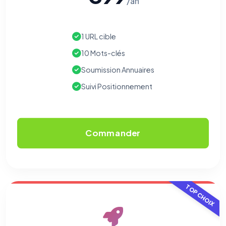
/an
Cookies marketing
Permettent d'afficher des publicités pertinentes et de
mesurer l'efficacité de nos campagnes (Google Ads,
Meta/Facebook). Vous pouvez les refuser sans impact sur
1 URL cible
votre navigation.
10 Mots-clés
Traceurs des courriels
HORS SITE WEB
Soumission Annuaires
Les e-mails peuvent contenir un pixel d'ouverture et des liens
traçants (Art. 82 loi Informatique et Libertés ; recommandation CNIL
Suivi Positionnement
pixels 2026 / FAQ juillet 2026).
Ce suivi n'est pas géré par ce
bandeau cookies
(cadre distinct du site web). Pour vous y
opposer : utilisez le
lien dédié en pied de chaque courriel
(« Pour
vous opposer à ce suivi ») — sans vous désinscrire des envois — ou
écrivez à
contact@logicielreferencement.com
. Détail :
Politique de
confidentialité
(section Traceurs dans les Courriels).
Commander
TOP CHOIX