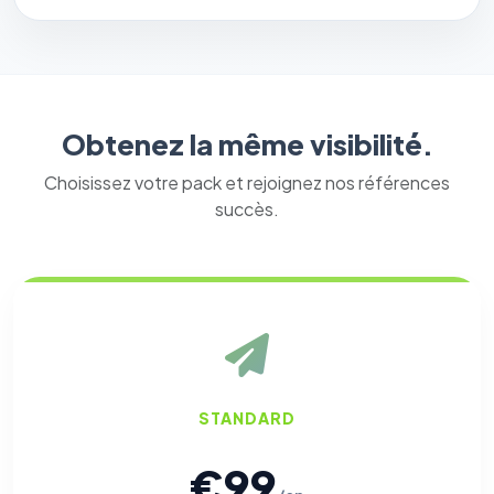
Obtenez la même visibilité.
Choisissez votre pack et rejoignez nos références
⚙️
succès.
Cookies essentiels
TOUJOURS ACTIF
Nécessaires au fonctionnement du site : session, sécurité,
mémorisation de vos choix de consentement. Ils ne
peuvent pas être désactivés.
Cookies analytiques
Nous aident à comprendre comment vous utilisez le site
STANDARD
(pages visitées, durée de visite) pour l'améliorer. Données
anonymisées via Google Analytics.
€99