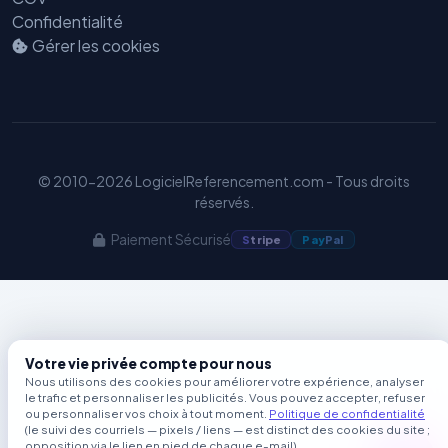
GEO
Confidentialité
Gérer les cookies
© 2010-2026 LogicielReferencement.com - Tous droits
réservés.
Paiement Sécurisé
S
tripe
Pay
Pal
Votre vie privée compte pour nous
Nous utilisons des cookies pour améliorer votre expérience, analyser
le trafic et personnaliser les publicités. Vous pouvez accepter, refuser
ou personnaliser vos choix à tout moment.
Politique de confidentialité
(le suivi des courriels — pixels / liens — est distinct des cookies du site ;
opposition via le lien en pied de chaque e-mail).