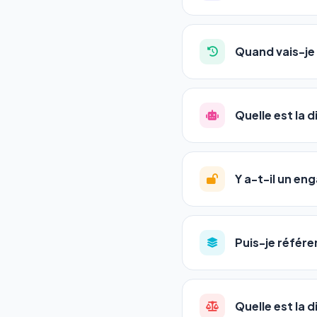
Absolument pas. Notre 
auto-entrepreneurs, P
Quand vais-je 
l'adresse de votre site,
La plupart de nos utili
référencement est un ma
Quelle est la 
progression
en automat
votre tableau de bord.
Le
SEO
(Search Engine 
GEO
(Generative Engine
Y a-t-il un e
Gemini et Perplexity
vo
deux simultanément et
Aucun engagement.
T
en un clic, ou en nous c
Puis-je référe
pas de frais cachés. Vot
Oui ! Chaque pack couvr
Quelle est la 
•
Standard
→ 1 URL