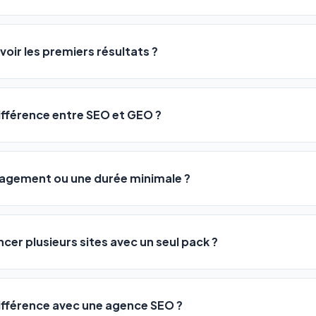
logiciel a été conçu pour être accessible à
tous les profils
: a
ME ou agences. Pas de code, pas de configuration complexe —
voir les premiers résultats ?
 décrivez votre activité, et le logiciel gère tout en automatiqu
sateurs observent une amélioration de leur positionnement en
4 
rathon, pas un sprint — mais notre logiciel
accélère considér
différence entre SEO et GEO ?
isant les actions SEO et GEO 24h/24. Vous suivez l'évolution 
Optimization) vous positionne sur les moteurs classiques : Goo
 Optimization) va plus loin : il fait en sorte que les IA généra
ngagement ou une durée minimale ?
us citent comme référence dans leurs réponses. Notre logiciel e
 automatiquement.
ous nos packs sont résiliables à tout moment, directement depu
ontactant par téléphone (09 73 89 23 94) ou via le support en li
ncer plusieurs sites avec un seul pack ?
re liberté est totale.
e un nombre de sites différent :
différence avec une agence SEO ?