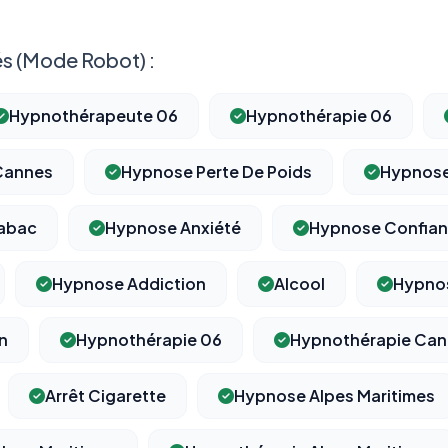
s (Mode Robot) :
Hypnothérapeute 06
Hypnothérapie 06
Cannes
Hypnose Perte De Poids
Hypnose
Tabac
Hypnose Anxiété
Hypnose Confian
Hypnose Addiction
Alcool
Hypnos
n
Hypnothérapie 06
Hypnothérapie Ca
Arrêt Cigarette
Hypnose Alpes Maritimes