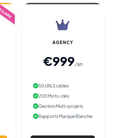
ULAIRE
AGENCY
€999
/an
50 URLS cibles
200 Mots-clés
Gestion Multi-projets
Rapports Marque Blanche