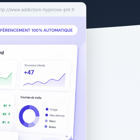
ttp://www.addiction-hypnose-pnl.fr