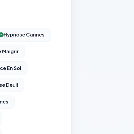
Hypnose Cannes
 Maigrir
ce En Soi
e Deuil
nnes