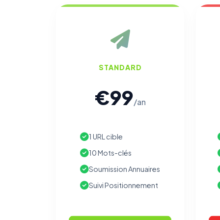
STANDARD
€99
/an
1 URL cible
10 Mots-clés
Soumission Annuaires
Suivi Positionnement