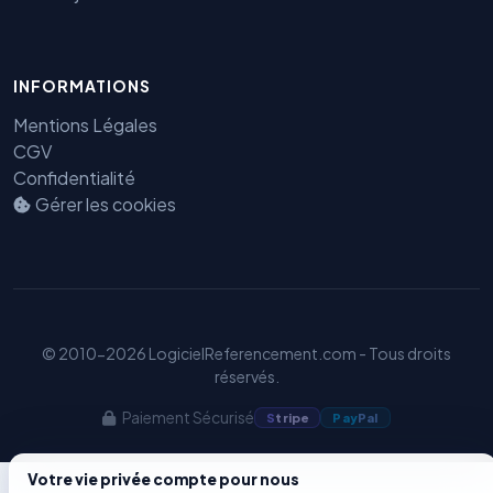
Benjamin — Agent IA SEO &
INFORMATIONS
GEO
Mentions Légales
CGV
Confidentialité
Gérer les cookies
© 2010-2026 LogicielReferencement.com - Tous droits
réservés.
Paiement Sécurisé
S
tripe
Pay
Pal
Votre vie privée compte pour nous