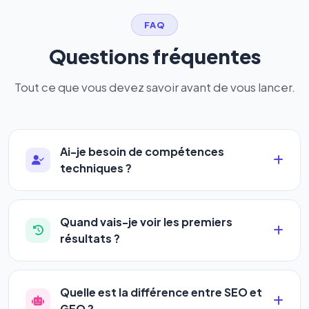
FAQ
Questions fréquentes
Tout ce que vous devez savoir avant de vous lancer.
Ai-je besoin de compétences
techniques ?
Absolument pas. Notre logiciel a été conçu pour
être accessible à
tous les profils
: artisans,
Quand vais-je voir les premiers
commerçants, auto-entrepreneurs, PME ou
résultats ?
agences. Pas de code, pas de configuration
La plupart de nos utilisateurs observent une
complexe — vous renseignez l'adresse de votre
amélioration de leur positionnement en
4 à 6
site, décrivez votre activité, et le logiciel gère tout
Quelle est la différence entre SEO et
semaines
. Le référencement est un marathon, pas
en automatique 24h/24.
GEO ?