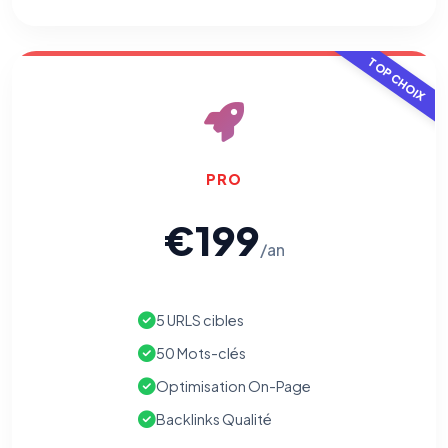
TOP CHOIX
PRO
€199
/an
5 URLS cibles
50 Mots-clés
Optimisation On-Page
Backlinks Qualité