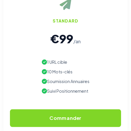
STANDARD
€99
/an
1 URL cible
10 Mots-clés
Soumission Annuaires
Suivi Positionnement
Commander