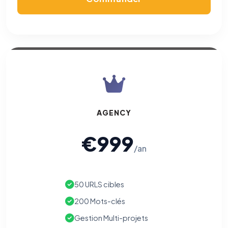
AGENCY
€999
/an
50 URLS cibles
200 Mots-clés
Gestion Multi-projets