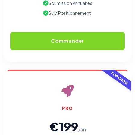
Soumission Annuaires
Suivi Positionnement
Commander
TOP CHOIX
⚙️
PRO
Cookies essentiels
TOUJOURS ACTIF
€199
Nécessaires au fonctionnement du site : session, sécurité,
mémorisation de vos choix de consentement. Ils ne
/an
peuvent pas être désactivés.