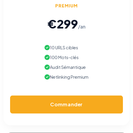
PREMIUM
€299
/an
10 URLS cibles
100 Mots-clés
Audit Sémantique
Netlinking Premium
Commander