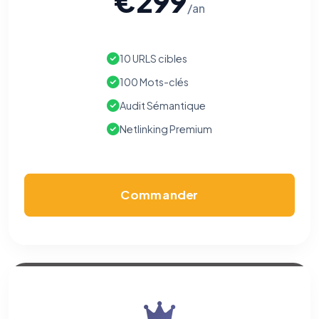
€299
/an
10 URLS cibles
100 Mots-clés
Audit Sémantique
Netlinking Premium
Commander