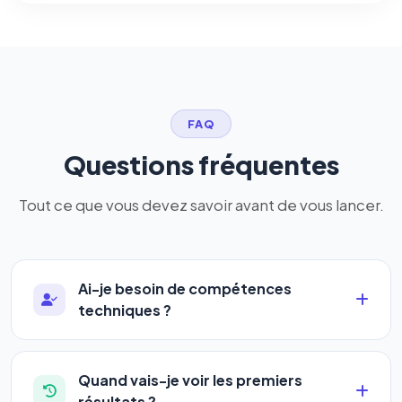
FAQ
Questions fréquentes
Tout ce que vous devez savoir avant de vous lancer.
Ai-je besoin de compétences
techniques ?
Absolument pas. Notre logiciel a été conçu pour
être accessible à
tous les profils
: artisans,
Quand vais-je voir les premiers
commerçants, auto-entrepreneurs, PME ou
résultats ?