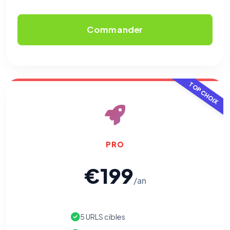
Commander
TOP CHOIX
PRO
€199
/an
5 URLS cibles