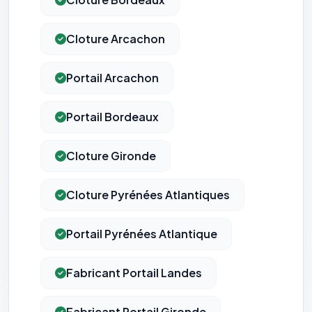
Cloture Arcachon
Portail Arcachon
Portail Bordeaux
Cloture Gironde
Cloture Pyrénées Atlantiques
⚙️
Portail Pyrénées Atlantique
Cookies essentiels
TOUJOURS ACTIF
Fabricant Portail Landes
Nécessaires au fonctionnement du site : session, sécurité,
mémorisation de vos choix de consentement. Ils ne
peuvent pas être désactivés.
Fabricant Portail Gironde