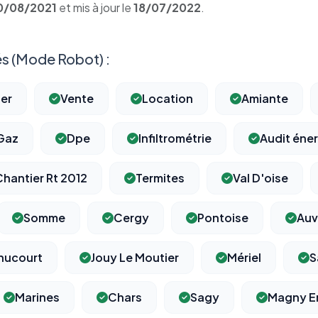
0/08/2021
et mis à jour le
18/07/2022
.
s (Mode Robot) :
ier
Vente
Location
Amiante
Gaz
Dpe
Infiltrométrie
Audit éne
Chantier Rt 2012
Termites
Val D'oise
Somme
Cergy
Pontoise
Auv
nucourt
Jouy Le Moutier
Mériel
S
Marines
Chars
Sagy
Magny En