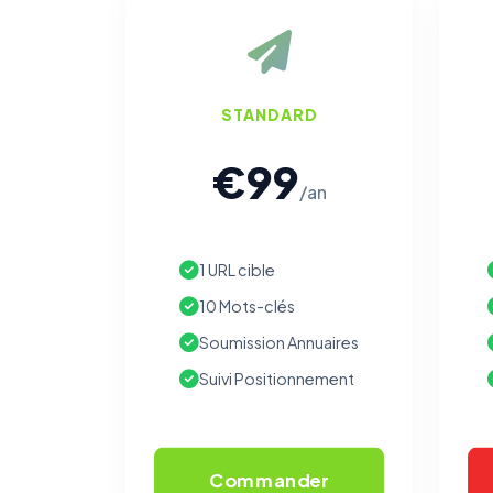
STANDARD
€99
/an
1 URL cible
10 Mots-clés
Soumission Annuaires
Suivi Positionnement
Commander