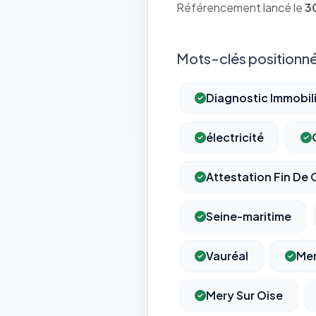
Référencement lancé le
3
Mots-clés positionné
Diagnostic Immobil
électricité
Attestation Fin De 
Seine-maritime
Vauréal
Me
Mery Sur Oise