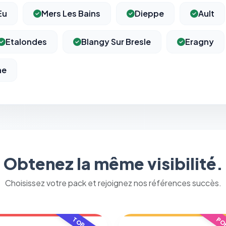
Eu
Mers Les Bains
Dieppe
Ault
⚙️
Etalondes
Blangy Sur Bresle
Eragny
Cookies essentiels
TOUJOURS ACTIF
Nécessaires au fonctionnement du site : session, sécurité,
ne
mémorisation de vos choix de consentement. Ils ne peuvent
pas être désactivés.
Cookies analytiques
Nous aident à comprendre comment vous utilisez le site
(pages visitées, durée de visite) pour l'améliorer. Données
anonymisées via Google Analytics.
Obtenez la même visibilité.
Choisissez votre pack et rejoignez nos références succès.
Cookies marketing
Permettent d'afficher des publicités pertinentes et de
mesurer l'efficacité de nos campagnes (Google Ads,
Meta/Facebook). Vous pouvez les refuser sans impact sur
votre navigation.