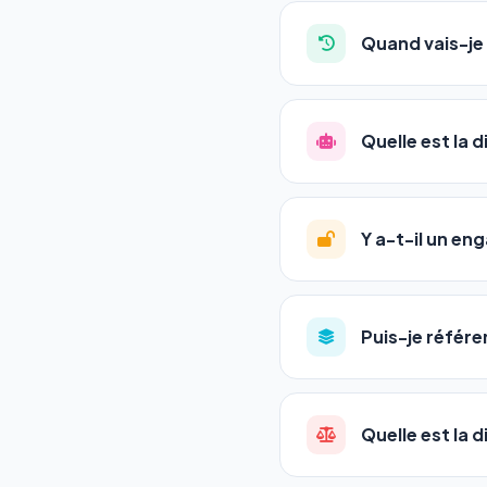
Absolument pas. Notre 
auto-entrepreneurs, P
Quand vais-je 
l'adresse de votre site,
La plupart de nos utili
référencement est un ma
Quelle est la 
progression
en automat
votre tableau de bord.
Le
SEO
(Search Engine 
GEO
(Generative Engine
Y a-t-il un e
Gemini et Perplexity
vo
deux simultanément et
Aucun engagement.
T
en un clic, ou en nous c
Puis-je référe
pas de frais cachés. Vot
Oui ! Chaque pack couvr
Quelle est la 
•
Standard
→ 1 URL
•
Pro
→ jusqu'à 5 URLs