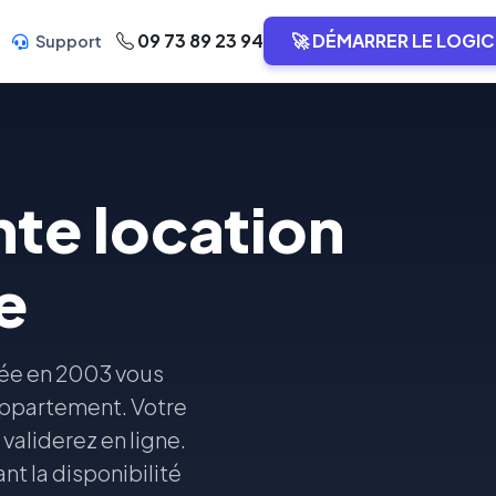
09 73 89 23 94
🚀 DÉMARRER LE LOGIC
Support
nte location
e
éée en 2003 vous
 appartement. Votre
validerez en ligne.
nt la disponibilité