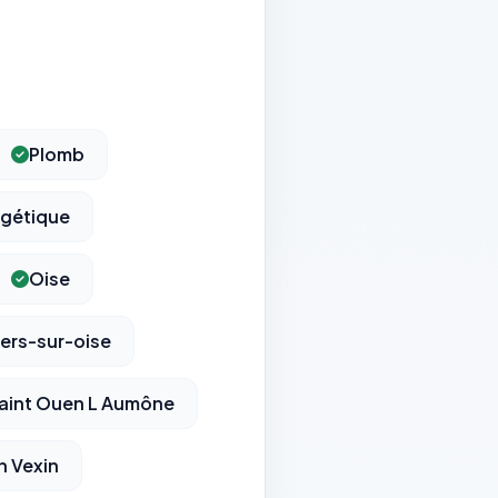
Plomb
rgétique
Oise
ers-sur-oise
aint Ouen L Aumône
 Vexin