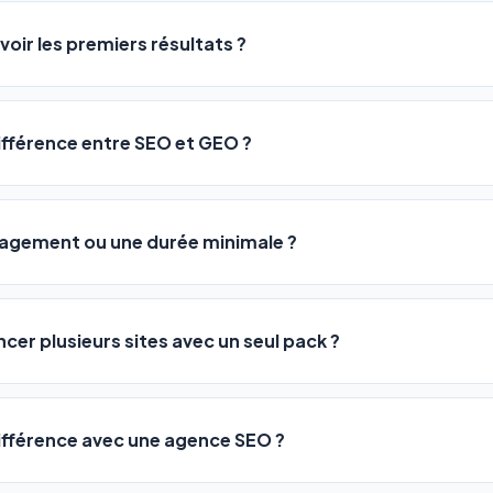
logiciel a été conçu pour être accessible à
tous les profils
: a
ME ou agences. Pas de code, pas de configuration complexe —
voir les premiers résultats ?
 décrivez votre activité, et le logiciel gère tout en automatiqu
sateurs observent une amélioration de leur positionnement en
4 
rathon, pas un sprint — mais notre logiciel
accélère considér
différence entre SEO et GEO ?
isant les actions SEO et GEO 24h/24. Vous suivez l'évolution 
Optimization) vous positionne sur les moteurs classiques : Goo
 Optimization) va plus loin : il fait en sorte que les IA généra
ngagement ou une durée minimale ?
us citent comme référence dans leurs réponses. Notre logiciel e
 automatiquement.
ous nos packs sont résiliables à tout moment, directement depu
ontactant par téléphone (09 73 89 23 94) ou via le support en li
ncer plusieurs sites avec un seul pack ?
re liberté est totale.
e un nombre de sites différent :
différence avec une agence SEO ?