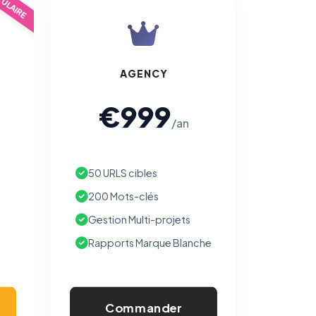
ULAIRE
AGENCY
€999
/an
50 URLS cibles
200 Mots-clés
Gestion Multi-projets
Rapports Marque Blanche
Commander