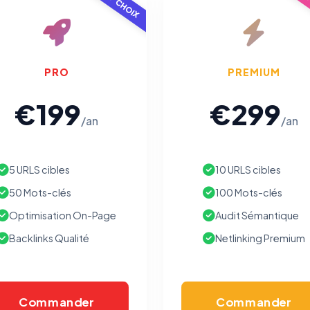
TOP CHOIX
POP
Traceurs des courriels
HORS SITE WEB
Les e-mails peuvent contenir un pixel d'ouverture et des liens
traçants (Art. 82 loi Informatique et Libertés ; recommandation CNIL
PRO
PREMIUM
pixels 2026 / FAQ juillet 2026).
Ce suivi n'est pas géré par ce
bandeau cookies
(cadre distinct du site web). Pour vous y
€199
€299
opposer : utilisez le
lien dédié en pied de chaque courriel
(« Pour
vous opposer à ce suivi ») — sans vous désinscrire des envois — ou
/an
/an
écrivez à
contact@logicielreferencement.com
. Détail :
Politique de
confidentialité
(section Traceurs dans les Courriels).
5 URLS cibles
10 URLS cibles
50 Mots-clés
100 Mots-clés
Optimisation On-Page
Audit Sémantique
Backlinks Qualité
Netlinking Premium
Commander
Commander