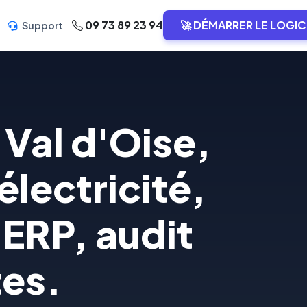
09 73 89 23 94
🚀 DÉMARRER LE LOGIC
Support
Val d'Oise,
lectricité,
 ERP, audit
tes.