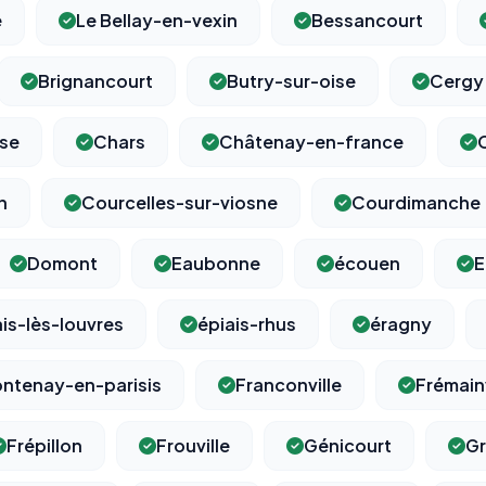
e
Le Bellay-en-vexin
Bessancourt
Brignancourt
Butry-sur-oise
Cergy
⚙️
se
Chars
Châtenay-en-france
Cookies essentiels
TOUJOURS ACTIF
n
Courcelles-sur-viosne
Courdimanche
Nécessaires au fonctionnement du site : session, sécurité,
mémorisation de vos choix de consentement. Ils ne peuvent
pas être désactivés.
Domont
Eaubonne
écouen
E
ais-lès-louvres
épiais-rhus
éragny
Cookies analytiques
Nous aident à comprendre comment vous utilisez le site
(pages visitées, durée de visite) pour l'améliorer. Données
ntenay-en-parisis
Franconville
Frémainv
anonymisées via Google Analytics.
Frépillon
Frouville
Génicourt
Gr
Cookies marketing