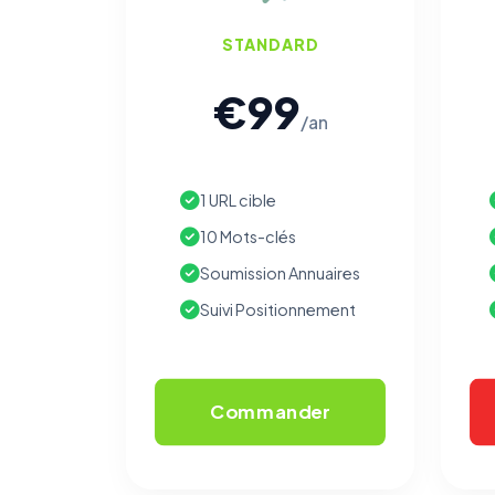
STANDARD
€99
/an
1 URL cible
10 Mots-clés
Soumission Annuaires
Suivi Positionnement
Commander