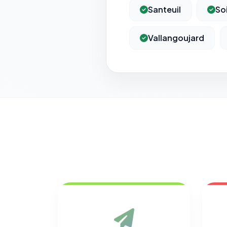
Santeuil
So
Vallangoujard