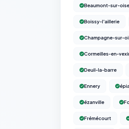
Beaumont-sur-ois
Boissy-l'aillerie
Champagne-sur-oi
Cormeilles-en-vexi
Deuil-la-barre
Ennery
épi
ézanville
Fo
Frémécourt