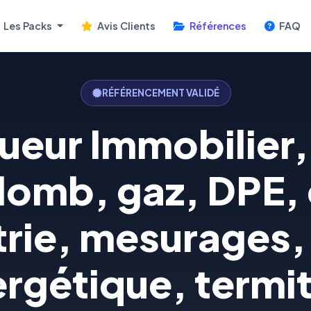
Les Packs
Avis Clients
Références
FAQ
RÉFÉRENCEMENT VALIDÉ
ueur Immobilier, 
lomb, gaz, DPE, é
trie, mesurages,
rgétique, termi