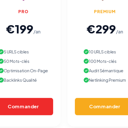
PRO
PREMIUM
€199
€299
/an
/an
5 URLS cibles
10 URLS cibles
50 Mots-clés
100 Mots-clés
Optimisation On-Page
Audit Sémantique
Backlinks Qualité
Netlinking Premium
Commander
Commander