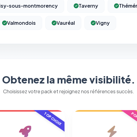
isy-sous-montmorency
Taverny
Thémér
Valmondois
Vauréal
Vigny
Obtenez la même visibilité.
Choisissez votre pack et rejoignez nos références succès.
TOP CHOIX
POP