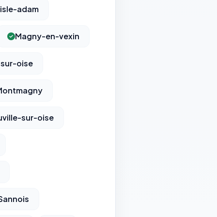
'isle-adam
Magny-en-vexin
sur-oise
Montmagny
ville-sur-oise
Sannois