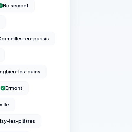
Boisemont
Cormeilles-en-parisis
nghien-les-bains
Ermont
ille
isy-les-plâtres