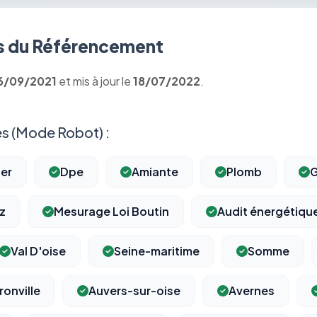
 du Référencement
6/09/2021
et mis à jour le
18/07/2022
.
s (Mode Robot) :
ier
Dpe
Amiante
Plomb
z
Mesurage Loi Boutin
Audit énergétiqu
Val D'oise
Seine-maritime
Somme
ronville
Auvers-sur-oise
Avernes