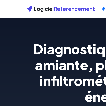
Logiciel
Referencement
Diagnostiq
amiante, p
infiltromé
éne