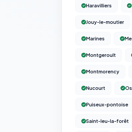
Haravilliers
Jouy-le-moutier
Marines
Me
Montgeroult
Montmorency
Nucourt
Os
Puiseux-pontoise
Saint-leu-la-forêt