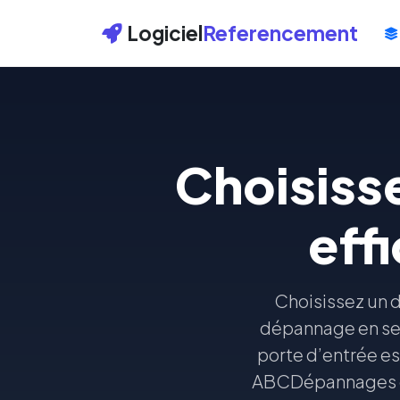
Logiciel
Referencement
Choisiss
eff
Choisissez un d
dépannage en ser
porte d’entrée est
ABCDépannages car