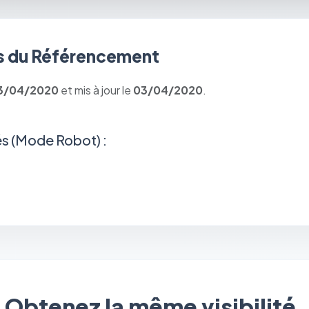
 du Référencement
3/04/2020
et mis à jour le
03/04/2020
.
s (Mode Robot) :
⚙️
Cookies essentiels
TOUJOURS ACTIF
Nécessaires au fonctionnement du site : session, sécurité,
mémorisation de vos choix de consentement. Ils ne peuvent
Obtenez la même visibilité.
pas être désactivés.