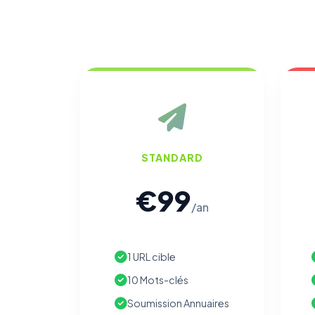
STANDARD
€99
/an
1 URL cible
10 Mots-clés
Soumission Annuaires