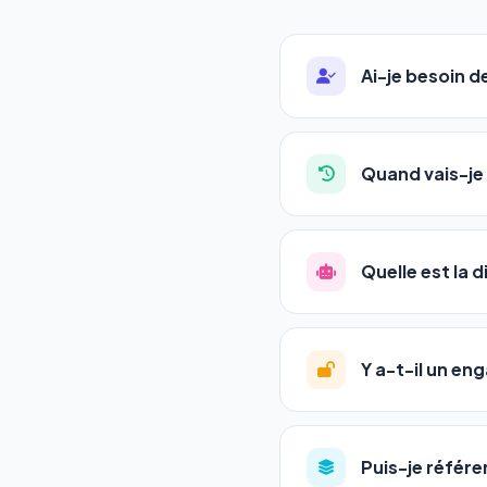
Ai-je besoin 
Absolument pas. Notre 
auto-entrepreneurs, P
Quand vais-je 
l'adresse de votre site,
La plupart de nos utili
référencement est un ma
Quelle est la 
progression
en automat
votre tableau de bord.
Le
SEO
(Search Engine 
GEO
(Generative Engine
Y a-t-il un e
Gemini et Perplexity
vo
deux simultanément et
Aucun engagement.
T
en un clic, ou en nous c
Puis-je référe
pas de frais cachés. Vot