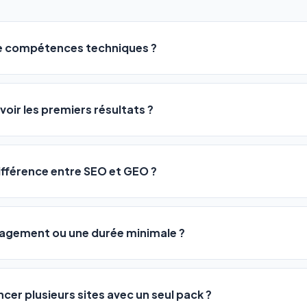
de compétences techniques ?
logiciel a été conçu pour être accessible à
tous les profils
: a
ME ou agences. Pas de code, pas de configuration complexe —
voir les premiers résultats ?
 décrivez votre activité, et le logiciel gère tout en automatiqu
sateurs observent une amélioration de leur positionnement en
4 
rathon, pas un sprint — mais notre logiciel
accélère considér
différence entre SEO et GEO ?
isant les actions SEO et GEO 24h/24. Vous suivez l'évolution 
Optimization) vous positionne sur les moteurs classiques : Goo
 Optimization) va plus loin : il fait en sorte que les IA généra
ngagement ou une durée minimale ?
us citent comme référence dans leurs réponses. Notre logiciel e
 automatiquement.
ous nos packs sont résiliables à tout moment, directement depu
ontactant par téléphone (09 73 89 23 94) ou via le support en li
ncer plusieurs sites avec un seul pack ?
re liberté est totale.