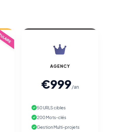
ULAIRE
AGENCY
€999
/an
50 URLS cibles
200 Mots-clés
Gestion Multi-projets