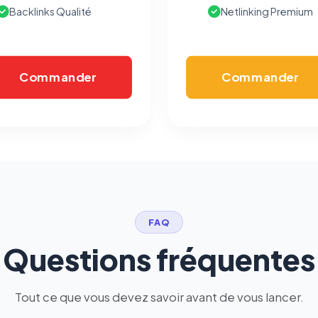
vous opposer à ce suivi ») — sans vous désinscrire des envois — ou
Backlinks Qualité
Netlinking Premium
écrivez à
contact@logicielreferencement.com
. Détail :
Politique de
confidentialité
(section Traceurs dans les Courriels).
Commander
Commander
FAQ
Questions fréquentes
Tout ce que vous devez savoir avant de vous lancer.