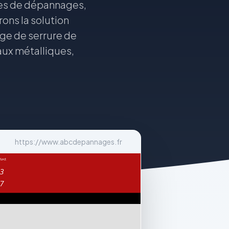
pes de dépannages,
ons la solution
age de serrure de
eaux métalliques,
https://www.abcdepannages.fr