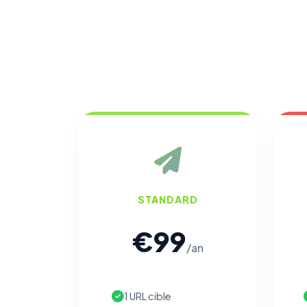
STANDARD
€99
/an
1 URL cible