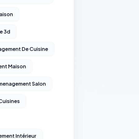
aison
e 3d
gement De Cuisine
nt Maison
menagement Salon
uisines
ment Intérieur