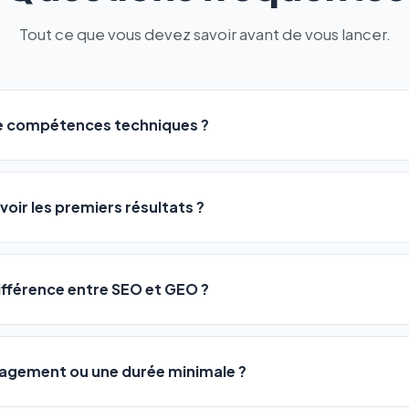
Tout ce que vous devez savoir avant de vous lancer.
de compétences techniques ?
logiciel a été conçu pour être accessible à
tous les profils
: a
ME ou agences. Pas de code, pas de configuration complexe —
voir les premiers résultats ?
 décrivez votre activité, et le logiciel gère tout en automatiqu
sateurs observent une amélioration de leur positionnement en
4 
rathon, pas un sprint — mais notre logiciel
accélère considér
différence entre SEO et GEO ?
isant les actions SEO et GEO 24h/24. Vous suivez l'évolution 
Optimization) vous positionne sur les moteurs classiques : Goo
 Optimization) va plus loin : il fait en sorte que les IA généra
ngagement ou une durée minimale ?
us citent comme référence dans leurs réponses. Notre logiciel e
 automatiquement.