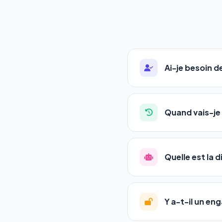
Ai-je besoin 
Absolument pas. Notre 
auto-entrepreneurs, P
Quand vais-je 
l'adresse de votre site,
La plupart de nos utili
référencement est un ma
Quelle est la 
progression
en automat
votre tableau de bord.
Le
SEO
(Search Engine 
GEO
(Generative Engine
Y a-t-il un e
Gemini et Perplexity
vo
deux simultanément et