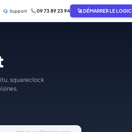
09 73 89 23 94
🚀 DÉMARRER LE LOGIC
Support
t
 situ, squareclock
isines,