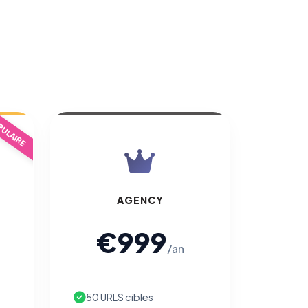
ULAIRE
AGENCY
€999
/an
50 URLS cibles