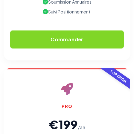
Soumission Annuaires
votre navigation.
Suivi Positionnement
Traceurs des courriels
HORS SITE WEB
Les e-mails peuvent contenir un pixel d'ouverture et des liens
traçants (Art. 82 loi Informatique et Libertés ; recommandation CNIL
pixels 2026 / FAQ juillet 2026).
Ce suivi n'est pas géré par ce
bandeau cookies
(cadre distinct du site web). Pour vous y
Commander
opposer : utilisez le
lien dédié en pied de chaque courriel
(« Pour
vous opposer à ce suivi ») — sans vous désinscrire des envois — ou
écrivez à
contact@logicielreferencement.com
. Détail :
Politique de
confidentialité
(section Traceurs dans les Courriels).
TOP CHOIX
PRO
€199
/an