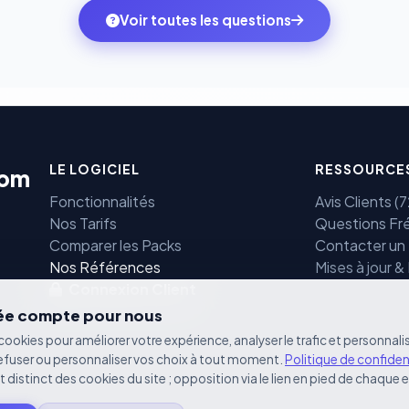
rtifiées PCI DSS.
Voir toutes les questions
LE LOGICIEL
RESSOURCE
com
Fonctionnalités
Avis Clients 
Nos Tarifs
Questions Fr
Comparer les Packs
Contacter un
e
Nos Références
Mises à jour &
Connexion Client
vée compte pour nous
cookies pour améliorer votre expérience, analyser le trafic et personnalis
efuser ou personnaliser vos choix à tout moment.
Politique de confiden
st distinct des cookies du site ; opposition via le lien en pied de chaque 