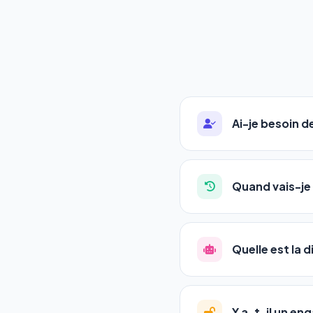
Ai-je besoin 
Absolument pas. Notre 
auto-entrepreneurs, P
Quand vais-je 
l'adresse de votre site,
La plupart de nos utili
référencement est un ma
Quelle est la 
progression
en automat
votre tableau de bord.
Le
SEO
(Search Engine 
GEO
(Generative Engine
Y a-t-il un e