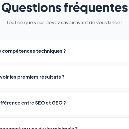
Questions fréquentes
Tout ce que vous devez savoir avant de vous lancer.
de compétences techniques ?
logiciel a été conçu pour être accessible à
tous les profils
: a
ME ou agences. Pas de code, pas de configuration complexe —
voir les premiers résultats ?
 décrivez votre activité, et le logiciel gère tout en automatiqu
sateurs observent une amélioration de leur positionnement en
4 
rathon, pas un sprint — mais notre logiciel
accélère considér
différence entre SEO et GEO ?
isant les actions SEO et GEO 24h/24. Vous suivez l'évolution 
Optimization) vous positionne sur les moteurs classiques : Goo
 Optimization) va plus loin : il fait en sorte que les IA généra
ngagement ou une durée minimale ?