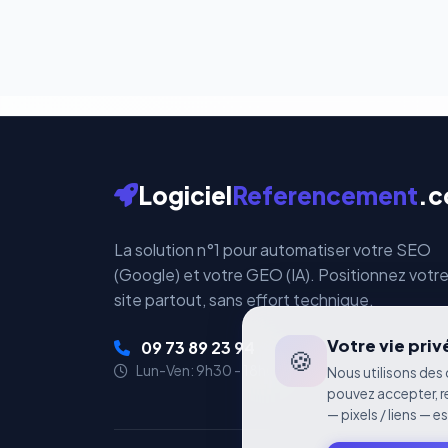
par ces plateformes ce
Logiciel
Referencement
.
La solution n°1 pour automatiser votre SEO
(Google) et votre GEO (IA). Positionnez votr
site partout, sans effort technique.
Votre vie pri
09 73 89 23 94
🍪
Lun-Ven: 9h30 - 18h00
Nous utilisons des 
pouvez accepter, r
— pixels / liens — e