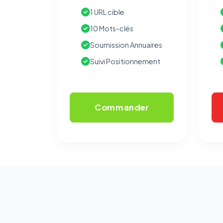
1 URL cible
10 Mots-clés
Soumission Annuaires
Suivi Positionnement
Commander