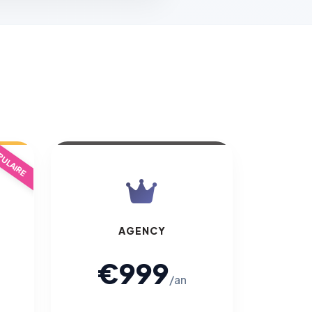
ULAIRE
AGENCY
€999
/an