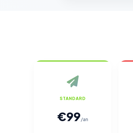
STANDARD
€99
/an