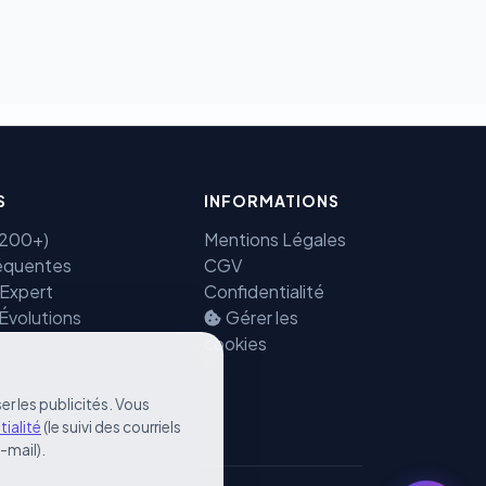
Benjamin — Agent IA SEO &
GEO
S
INFORMATIONS
(7200+)
Mentions Légales
équentes
CGV
 Expert
Confidentialité
 Évolutions
Gérer les
cookies
er les publicités. Vous
tialité
(le suivi des courriels
e-mail).