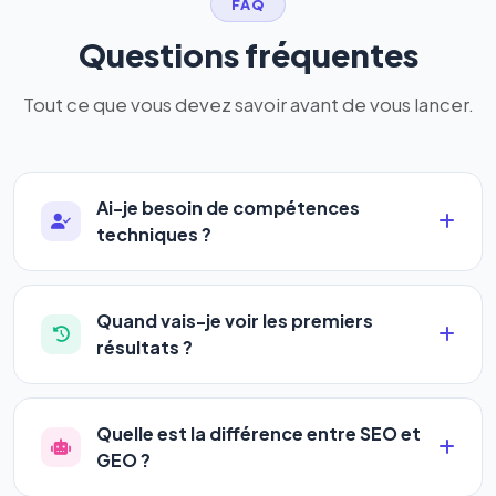
FAQ
Questions fréquentes
Tout ce que vous devez savoir avant de vous lancer.
Ai-je besoin de compétences
techniques ?
Absolument pas. Notre logiciel a été conçu pour
être accessible à
tous les profils
: artisans,
Quand vais-je voir les premiers
commerçants, auto-entrepreneurs, PME ou
résultats ?
agences. Pas de code, pas de configuration
La plupart de nos utilisateurs observent une
complexe — vous renseignez l'adresse de votre
amélioration de leur positionnement en
4 à 6
site, décrivez votre activité, et le logiciel gère tout
Quelle est la différence entre SEO et
semaines
. Le référencement est un marathon, pas
en automatique 24h/24.
GEO ?
un sprint — mais notre logiciel
accélère