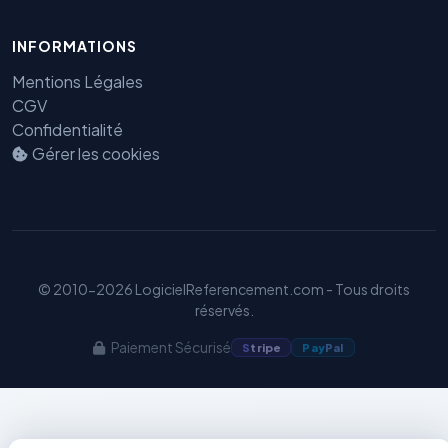
INFORMATIONS
Mentions Légales
Benjamin — Agent IA SEO &
CGV
GEO
Confidentialité
Gérer les cookies
© 2010-2026 LogicielReferencement.com - Tous droits
réservés.
Paiement Sécurisé
S
tripe
Pay
Pal