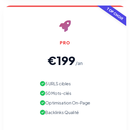
pixels 2026 / FAQ juillet 2026).
Ce suivi n'est pas géré par ce
bandeau cookies
(cadre distinct du site web). Pour vous y
TOP CHOIX
opposer : utilisez le
lien dédié en pied de chaque courriel
(« Pour
vous opposer à ce suivi ») — sans vous désinscrire des envois — ou
écrivez à
contact@logicielreferencement.com
. Détail :
Politique de
confidentialité
(section Traceurs dans les Courriels).
PRO
€199
/an
5 URLS cibles
50 Mots-clés
Optimisation On-Page
Backlinks Qualité