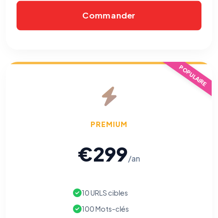
Commander
POPULAIRE
PREMIUM
€299
/an
10 URLS cibles
100 Mots-clés