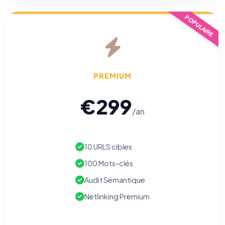
POPULAIRE
PREMIUM
€299
/an
10 URLS cibles
100 Mots-clés
Audit Sémantique
Netlinking Premium