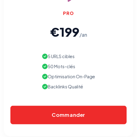
PRO
€199
/an
5 URLS cibles
50 Mots-clés
Optimisation On-Page
Backlinks Qualité
Commander