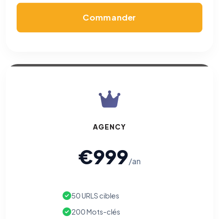
Commander
AGENCY
€999
/an
50 URLS cibles
200 Mots-clés