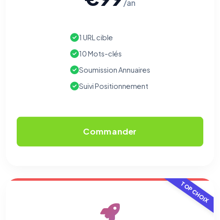
/an
1 URL cible
10 Mots-clés
Soumission Annuaires
Suivi Positionnement
Commander
TOP CHOIX