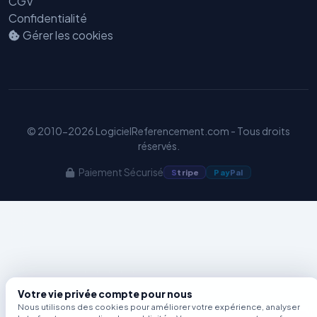
CGV
Confidentialité
Benjamin — Agent IA SEO &
Gérer les cookies
GEO
© 2010-2026 LogicielReferencement.com - Tous droits
réservés.
Paiement Sécurisé
S
tripe
Pay
Pal
Votre vie privée compte pour nous
Nous utilisons des cookies pour améliorer votre expérience, analyser