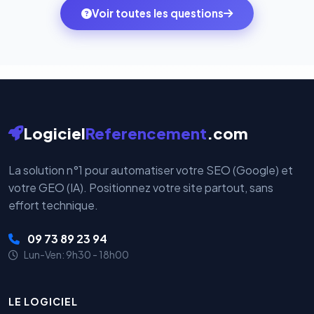
monde. Vos données bancaires ne transitent jamais
Voir toutes les questions
votre historique.
par nos serveurs — elles sont gérées directement et
cryptées par ces plateformes certifiées PCI DSS.
Logiciel
Referencement
.com
La solution n°1 pour automatiser votre SEO (Google) et
votre GEO (IA). Positionnez votre site partout, sans
effort technique.
09 73 89 23 94
Lun-Ven: 9h30 - 18h00
LE LOGICIEL