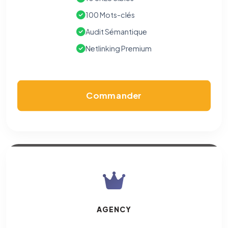
100 Mots-clés
Cookies marketing
Audit Sémantique
Permettent d'afficher des publicités pertinentes et de
mesurer l'efficacité de nos campagnes (Google Ads,
Netlinking Premium
Meta/Facebook). Vous pouvez les refuser sans impact sur
votre navigation.
Traceurs des courriels
HORS SITE WEB
Commander
Les e-mails peuvent contenir un pixel d'ouverture et des liens
traçants (Art. 82 loi Informatique et Libertés ; recommandation CNIL
pixels 2026 / FAQ juillet 2026).
Ce suivi n'est pas géré par ce
bandeau cookies
(cadre distinct du site web). Pour vous y
opposer : utilisez le
lien dédié en pied de chaque courriel
(« Pour
vous opposer à ce suivi ») — sans vous désinscrire des envois — ou
écrivez à
contact@logicielreferencement.com
. Détail :
Politique de
confidentialité
(section Traceurs dans les Courriels).
AGENCY