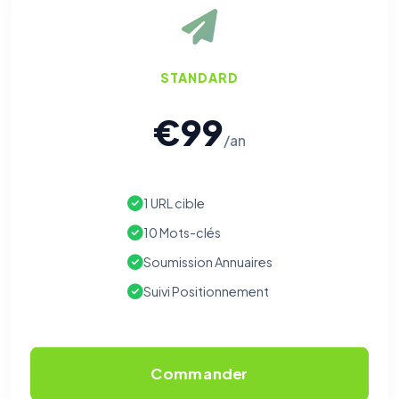
STANDARD
€99
/an
1 URL cible
10 Mots-clés
Soumission Annuaires
Suivi Positionnement
Commander