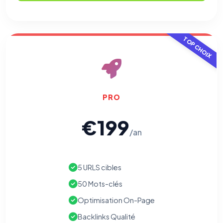
TOP CHOIX
PRO
€199
/an
5 URLS cibles
50 Mots-clés
Optimisation On-Page
Backlinks Qualité