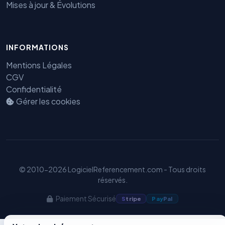
Mises à jour & Évolutions
Benjamin — Agent IA SEO &
INFORMATIONS
GEO
Mentions Légales
CGV
Confidentialité
Gérer les cookies
© 2010-2026 LogicielReferencement.com - Tous droits
réservés.
Paiement Sécurisé
S
tripe
Pay
Pal