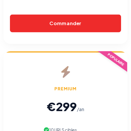
Commander
POPULAIRE
⚙️
Cookies essentiels
TOUJOURS ACTIF
PREMIUM
Nécessaires au fonctionnement du site : session, sécurité,
mémorisation de vos choix de consentement. Ils ne
peuvent pas être désactivés.
€299
/an
Cookies analytiques
Nous aident à comprendre comment vous utilisez le site
(pages visitées, durée de visite) pour l'améliorer. Données
10 URLS cibles
anonymisées via Google Analytics.