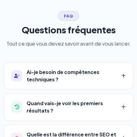
FAQ
Questions fréquentes
Tout ce que vous devez savoir avant de vous lancer.
Ai-je besoin de compétences
techniques ?
Absolument pas. Notre logiciel a été conçu pour
être accessible à
tous les profils
: artisans,
Quand vais-je voir les premiers
commerçants, auto-entrepreneurs, PME ou
résultats ?
agences. Pas de code, pas de configuration
La plupart de nos utilisateurs observent une
complexe — vous renseignez l'adresse de votre
amélioration de leur positionnement en
4 à 6
site, décrivez votre activité, et le logiciel gère tout
Quelle est la différence entre SEO et