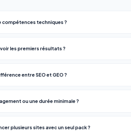
de compétences techniques ?
logiciel a été conçu pour être accessible à
tous les profils
: a
ME ou agences. Pas de code, pas de configuration complexe —
voir les premiers résultats ?
 décrivez votre activité, et le logiciel gère tout en automatiqu
sateurs observent une amélioration de leur positionnement en
4 
rathon, pas un sprint — mais notre logiciel
accélère considér
différence entre SEO et GEO ?
isant les actions SEO et GEO 24h/24. Vous suivez l'évolution 
Optimization) vous positionne sur les moteurs classiques : Goo
 Optimization) va plus loin : il fait en sorte que les IA généra
ngagement ou une durée minimale ?
us citent comme référence dans leurs réponses. Notre logiciel e
 automatiquement.
ous nos packs sont résiliables à tout moment, directement depu
ontactant par téléphone (09 73 89 23 94) ou via le support en li
ncer plusieurs sites avec un seul pack ?