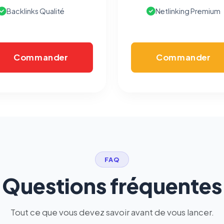
vous opposer à ce suivi ») — sans vous désinscrire des envois — ou
Backlinks Qualité
Netlinking Premium
écrivez à
contact@logicielreferencement.com
. Détail :
Politique de
confidentialité
(section Traceurs dans les Courriels).
Commander
Commander
FAQ
Questions fréquentes
Tout ce que vous devez savoir avant de vous lancer.