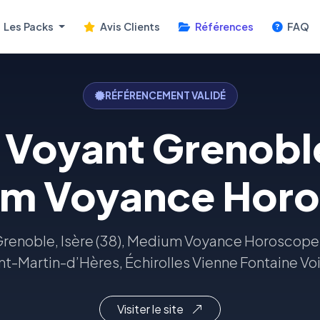
Les Packs
Avis Clients
Références
FAQ
RÉFÉRENCEMENT VALIDÉ
Voyant Grenobl
m Voyance Hor
renoble, Isère (38), Medium Voyance Horoscope
nt-Martin-d’Hères, Échirolles Vienne Fontaine Vo
Visiter le site