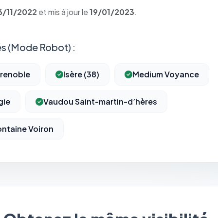
6/11/2022
et mis à jour le
19/01/2023
.
s (Mode Robot) :
renoble
Isère (38)
Medium Voyance
gie
Vaudou Saint-martin-d’hères
ontaine Voiron
⚙️
Cookies essentiels
TOUJOURS ACTIF
Nécessaires au fonctionnement du site : session, sécurité,
mémorisation de vos choix de consentement. Ils ne peuvent