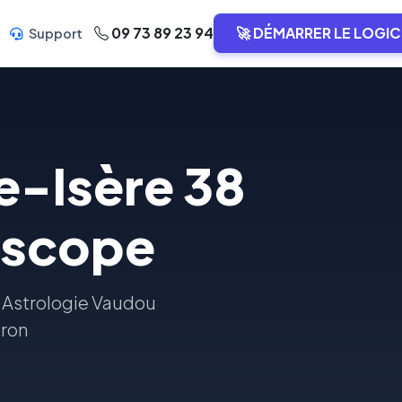
09 73 89 23 94
🚀 DÉMARRER LE LOGIC
Support
e-Isère 38
oscope
 Astrologie Vaudou
iron