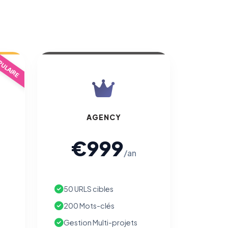
ULAIRE
AGENCY
€999
/an
50 URLS cibles
200 Mots-clés
Gestion Multi-projets