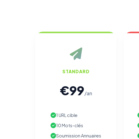
STANDARD
€99
/an
1 URL cible
10 Mots-clés
Soumission Annuaires