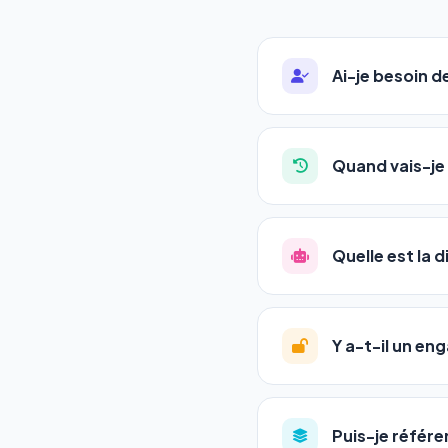
Ai-je besoin 
Absolument pas. Notre 
auto-entrepreneurs, P
Quand vais-je 
l'adresse de votre site,
La plupart de nos utili
référencement est un ma
Quelle est la 
progression
en automat
votre tableau de bord.
Le
SEO
(Search Engine 
GEO
(Generative Engine
Y a-t-il un e
Gemini et Perplexity
vo
deux simultanément et
Aucun engagement.
T
en un clic, ou en nous c
Puis-je référe