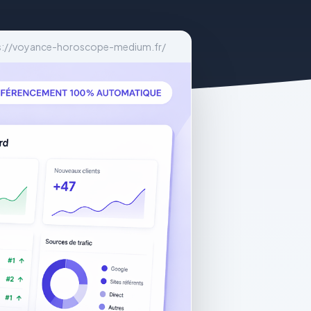
s://voyance-horoscope-medium.fr/