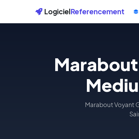
Logiciel
Referencement
Marabout 
Mediu
Marabout Voyant G
Sai