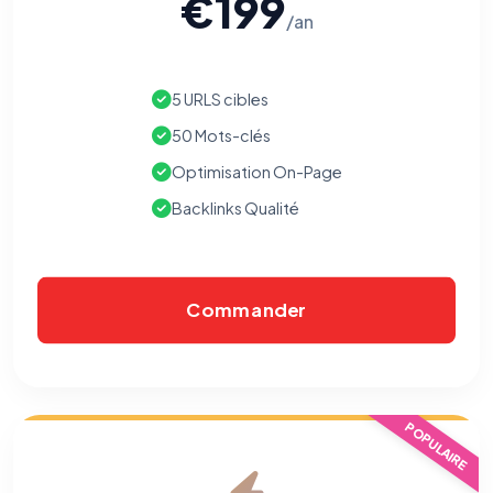
€199
/an
5 URLS cibles
50 Mots-clés
Optimisation On-Page
Backlinks Qualité
Commander
POPULAIRE