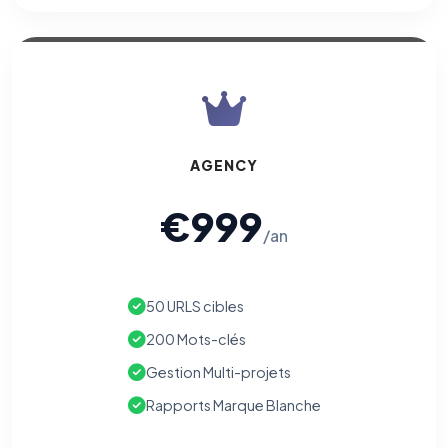
Traceurs des courriels
HORS SITE WEB
Les e-mails peuvent contenir un pixel d'ouverture et des liens
traçants (Art. 82 loi Informatique et Libertés ; recommandation CNIL
pixels 2026 / FAQ juillet 2026).
Ce suivi n'est pas géré par ce
bandeau cookies
(cadre distinct du site web). Pour vous y
opposer : utilisez le
lien dédié en pied de chaque courriel
(« Pour
vous opposer à ce suivi ») — sans vous désinscrire des envois — ou
écrivez à
contact@logicielreferencement.com
. Détail :
Politique de
AGENCY
confidentialité
(section Traceurs dans les Courriels).
€999
/an
50 URLS cibles
200 Mots-clés
Gestion Multi-projets
Rapports Marque Blanche