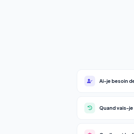
Ai-je besoin 
Absolument pas. Notre 
auto-entrepreneurs, P
Quand vais-je 
l'adresse de votre site,
La plupart de nos utili
référencement est un ma