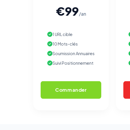
€99
/an
1 URL cible
10 Mots-clés
Soumission Annuaires
Suivi Positionnement
Commander