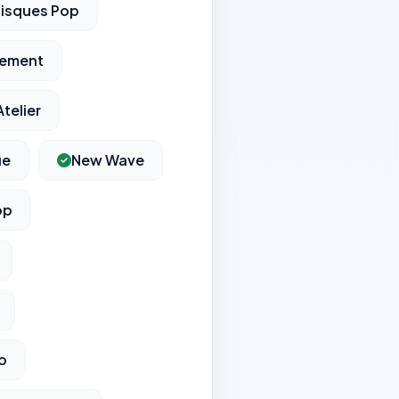
isques Pop
tement
Atelier
ue
New Wave
op
o