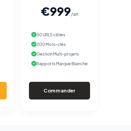
€999
/an
50 URLS cibles
200 Mots-clés
Gestion Multi-projets
Rapports Marque Blanche
Commander