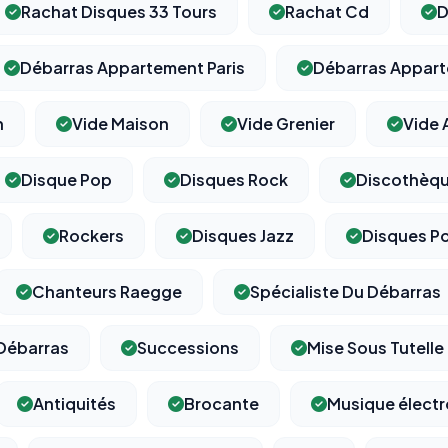
Rachat Disques 33 Tours
Rachat Cd
D
Débarras Appartement Paris
Débarras Appar
n
Vide Maison
Vide Grenier
Vide 
Disque Pop
Disques Rock
Discothèq
Rockers
Disques Jazz
Disques P
Chanteurs Raegge
Spécialiste Du Débarras
Débarras
Successions
Mise Sous Tutelle
Antiquités
Brocante
Musique électr
⚙️