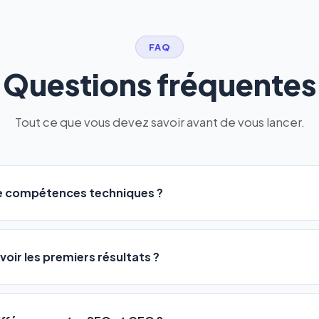
FAQ
Questions fréquentes
Tout ce que vous devez savoir avant de vous lancer.
de compétences techniques ?
logiciel a été conçu pour être accessible à
tous les profils
: a
ME ou agences. Pas de code, pas de configuration complexe —
voir les premiers résultats ?
 décrivez votre activité, et le logiciel gère tout en automatiqu
sateurs observent une amélioration de leur positionnement en
4 
rathon, pas un sprint — mais notre logiciel
accélère considér