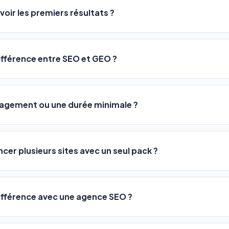
ME ou agences. Pas de code, pas de configuration complexe —
voir les premiers résultats ?
 décrivez votre activité, et le logiciel gère tout en automatiqu
sateurs observent une amélioration de leur positionnement en
4 
rathon, pas un sprint — mais notre logiciel
accélère considér
différence entre SEO et GEO ?
isant les actions SEO et GEO 24h/24. Vous suivez l'évolution 
Optimization) vous positionne sur les moteurs classiques : Goo
 Optimization) va plus loin : il fait en sorte que les IA généra
ngagement ou une durée minimale ?
us citent comme référence dans leurs réponses. Notre logiciel e
 automatiquement.
ous nos packs sont résiliables à tout moment, directement depu
ontactant par téléphone (09 73 89 23 94) ou via le support en li
ncer plusieurs sites avec un seul pack ?
re liberté est totale.
e un nombre de sites différent :
différence avec une agence SEO ?
re en moyenne entre
500 et 3 000€/mois
, sans garantie de rés