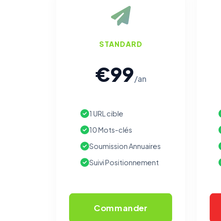
STANDARD
€99
/an
1 URL cible
10 Mots-clés
Soumission Annuaires
Suivi Positionnement
Commander