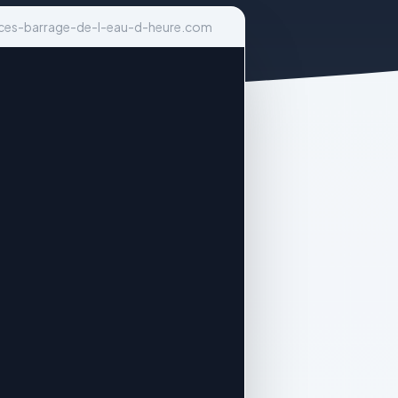
nces-barrage-de-l-eau-d-heure.com