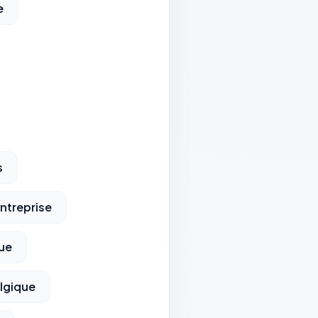
e
s
Entreprise
que
elgique