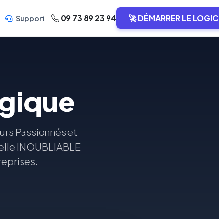
09 73 89 23 94
🚀 DÉMARRER LE LOGIC
Support
lgique
urs Passionnés et
ielle INOUBLIABLE
reprises.