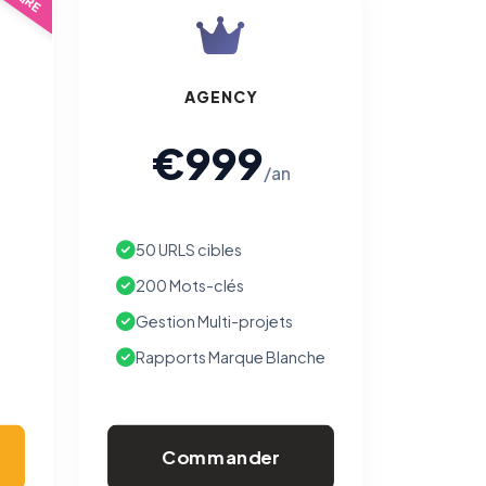
AGENCY
€999
/an
50 URLS cibles
200 Mots-clés
Gestion Multi-projets
Rapports Marque Blanche
Commander