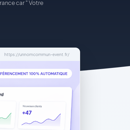
rance car " Votre
https://unnomcommun-event.fr/