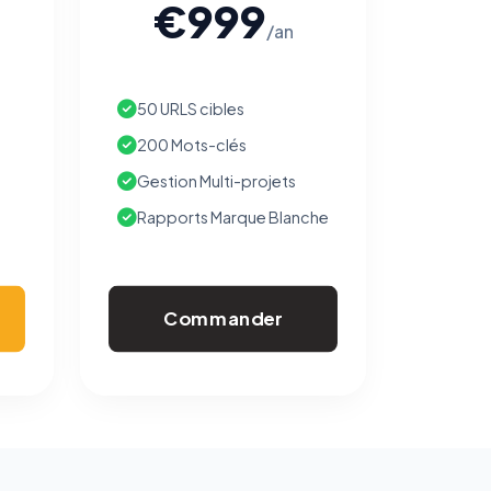
€999
/an
50 URLS cibles
200 Mots-clés
Gestion Multi-projets
Rapports Marque Blanche
Commander