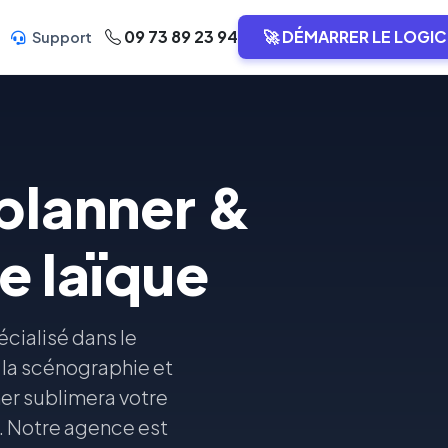
09 73 89 23 94
🚀 DÉMARRER LE LOGIC
Support
planner &
e laïque
cialisé dans le
 la scénographie et
ner sublimera votre
s. Notre agence est