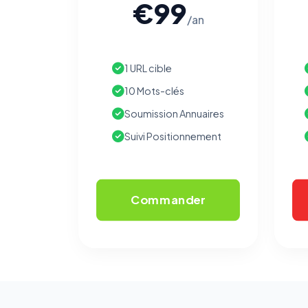
€99
/an
1 URL cible
10 Mots-clés
Soumission Annuaires
Suivi Positionnement
Commander