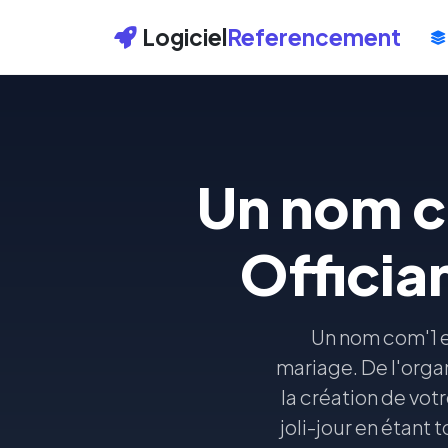
Logiciel
Referencement
Un nom c
Officia
Un nom com'1 e
mariage. De l'orga
la création de vot
joli-jour en étant