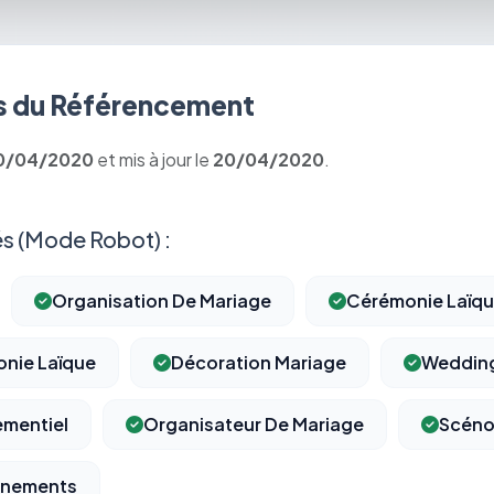
 du Référencement
0/04/2020
et mis à jour le
20/04/2020
.
s (Mode Robot) :
Organisation De Mariage
Cérémonie Laïq
onie Laïque
Décoration Mariage
Wedding
ementiel
Organisateur De Mariage
Scéno
⚙️
enements