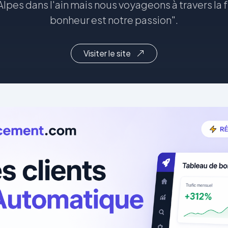
pes dans l'ain mais nous voyageons à travers la f
bonheur est notre passion".
Visiter le site