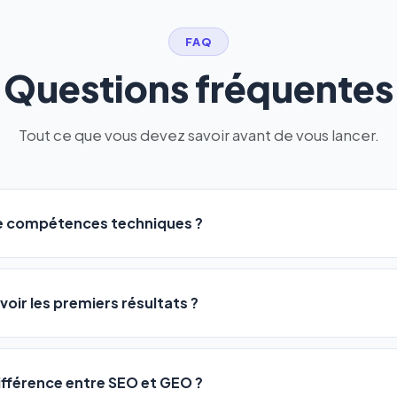
FAQ
Questions fréquentes
Tout ce que vous devez savoir avant de vous lancer.
de compétences techniques ?
logiciel a été conçu pour être accessible à
tous les profils
: a
ME ou agences. Pas de code, pas de configuration complexe —
voir les premiers résultats ?
 décrivez votre activité, et le logiciel gère tout en automatiqu
sateurs observent une amélioration de leur positionnement en
4 
rathon, pas un sprint — mais notre logiciel
accélère considér
différence entre SEO et GEO ?
isant les actions SEO et GEO 24h/24. Vous suivez l'évolution 