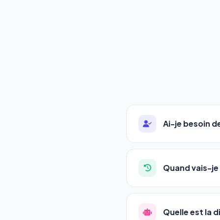
Ai-je besoin 
Absolument pas. Notre 
auto-entrepreneurs, P
Quand vais-je 
l'adresse de votre site,
La plupart de nos utili
référencement est un ma
Quelle est la 
progression
en automat